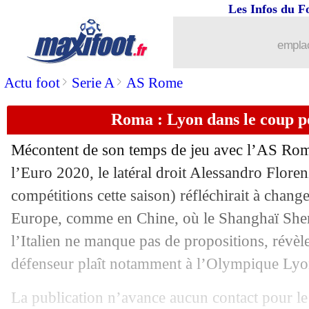
Les Infos du F
14/11
Euro
: le classement du groupe H (Fra
emplac
14/11
Euro
: France 2-1 Moldavie (fini)
>
>
Actu foot
Serie A
AS Rome
14/11
Arsenal
: Torreira voudrait partir...
Roma : Lyon dans le coup p
14/11
PSG
: des fans perturbent un concert d
Mécontent de son temps de jeu avec l’AS Rom
14/11
Euro
: la Turquie qualifie aussi la Fra
l’Euro 2020, le latéral droit
Alessandro Floren
compétitions cette saison) réfléchirait à change
14/11
Euro
: France-Moldavie, les compos
Europe, comme en Chine, où le Shanghaï Shenu
l’Italien ne manque pas de propositions, révèle
14/11
Barça
: Messi-Griezmann, Dugarry est
défenseur plaît notamment à l’Olympique Lyo
14/11
Chine
: Lippi quitte son poste (officiel
La publication n’avance aucun contact pour l