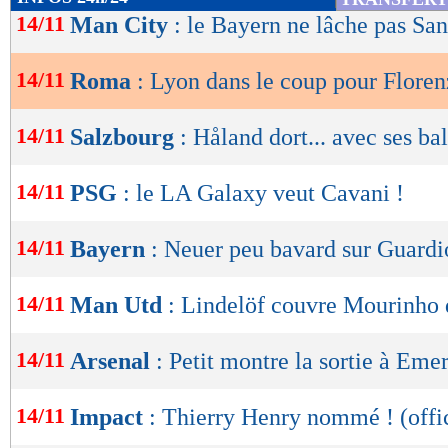
de
14/11
Man City
: le Bayern ne lâche pas Sa
lecture
14/11
Roma
: Lyon dans le coup pour Floren
OK
14/11
Salzbourg
: Håland dort... avec ses ba
14/11
PSG
: le LA Galaxy veut Cavani !
14/11
Bayern
: Neuer peu bavard sur Guardi
14/11
Man Utd
: Lindelöf couvre Mourinho 
14/11
Arsenal
: Petit montre la sortie à Eme
14/11
Impact
: Thierry Henry nommé ! (offic