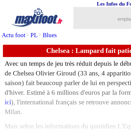
Les Infos du F
14/11
Bayern
: Neuer peu bavard sur Guardi
emplac
14/11
Man Utd
: Lindelöf couvre Mourinho 
>
>
Actu foot
PL
Blues
14/11
Arsenal
: Petit montre la sortie à Eme
Chelsea : Lampard fait pati
14/11
Impact
: Thierry Henry nommé ! (offic
Avec un temps de jeu très réduit depuis le début
de Chelsea
Olivier Giroud
(33 ans, 4 appariti
14/11
PSG
: Leonardo avait tenté Pato en 2
saison) fait beaucoup parler de lui en perspec
14/11
d'hiver. Estimé à 6 millions d'euros par la fo
Real
: Modric se verrait bien en Italie
ici
), l'international français se retrouve annonc
14/11
Dortmund
: Sancho plait aussi à Liver
Milan.
14/11
Bayern
: Håland comme nouvelle lubi
Mais selon les informations du quotidien L'Equ