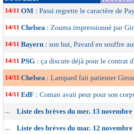
de
14/11
OM
: Passi regrette le caractère de Pa
lecture
OK
14/11
Chelsea
: Zouma impressionné par Gi
14/11
Bayern
: son but, Pavard en souffre au
14/11
PSG
: ça discute déjà pour le contrat d
14/11
Chelsea
: Lampard fait patienter Girou
14/11
EdF
: Coman avait peur pour son corp
...
Liste des brèves du mer. 13 novembre
...
Liste des brèves du mar. 12 novembre