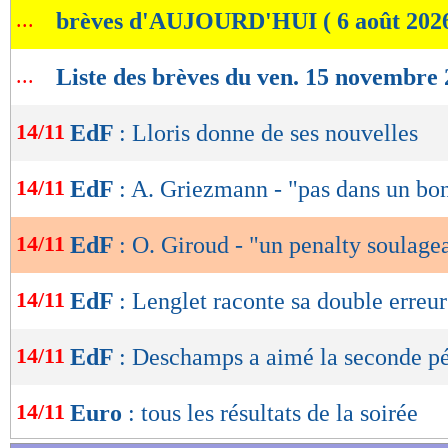
...
brèves d'AUJOURD'HUI ( 6 août 202
de
lecture
...
Liste des brèves du ven. 15 novembre
OK
14/11
EdF
: Lloris donne de ses nouvelles
14/11
EdF
: A. Griezmann - "pas dans un bon
14/11
EdF
: O. Giroud - "un penalty soulage
14/11
EdF
: Lenglet raconte sa double erreur
14/11
EdF
: Deschamps a aimé la seconde p
14/11
Euro
: tous les résultats de la soirée