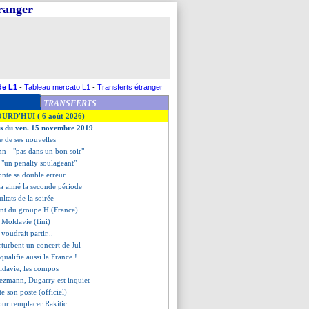
tranger
de L1
-
Tableau mercato L1
-
Transferts étranger
TRANSFERTS
OURD'HUI ( 6 août 2026)
es du ven. 15 novembre 2019
e de ses nouvelles
n - "pas dans un bon soir"
 "un penalty soulageant"
onte sa double erreur
a aimé la seconde période
sultats de la soirée
ent du groupe H (France)
 Moldavie (fini)
 voudrait partir...
rturbent un concert de Jul
qualifie aussi la France !
ldavie, les compos
iezmann, Dugarry est inquiet
te son poste (officiel)
pour remplacer Rakitic