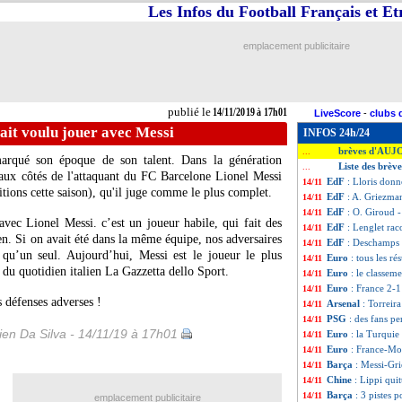
Les Infos du Football Français et E
emplacement publicitaire
publié le
14/11/2019 à 17h01
LiveScore
-
clubs 
ait voulu jouer avec Messi
INFOS 24h/24
brèves d'AUJ
...
marqué son époque de son talent. Dans la génération
Liste des brèv
...
r aux côtés de l'attaquant du FC Barcelone
Lionel Messi
EdF
: Lloris donn
14/11
itions cette saison), qu'il juge comme le plus complet.
EdF
: A. Griezman
14/11
EdF
: O. Giroud -
14/11
avec Lionel Messi. c’est un joueur habile, qui fait des
EdF
: Lenglet rac
14/11
ien. Si on avait été dans la même équipe, nos adversaires
EdF
: Deschamps 
14/11
 qu’un seul. Aujourd’hui, Messi est le joueur le plus
Euro
: tous les ré
14/11
 du quotidien italien La Gazzetta dello Sport.
Euro
: le classem
14/11
Euro
: France 2-1
14/11
 défenses adverses !
Arsenal
: Torreira
14/11
PSG
: des fans pe
14/11
en Da Silva - 14/11/19 à 17h01
Euro
: la Turquie 
14/11
Euro
: France-Mo
14/11
Barça
: Messi-Gr
14/11
Chine
: Lippi quit
14/11
Barça
: 3 pistes 
14/11
emplacement publicitaire