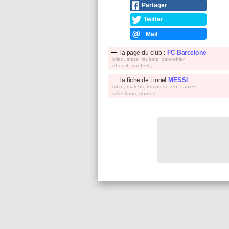
Partager
Twitter
Mail
la page du club :
FC Barcelone
bilan, stats, réultats, calendrier,
effectif, tranferts, ...
la fiche de
Lionel
MESSI
bilan, matchs, temps de jeu, carriée,
sélections, photos, ...