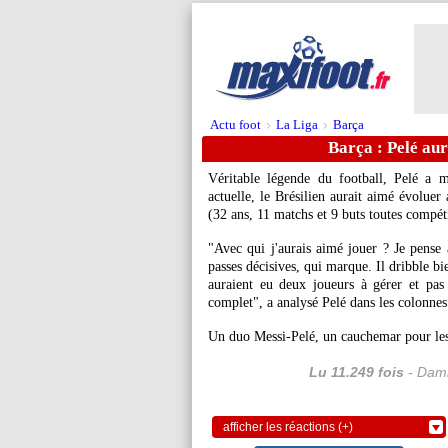
Actu foot
La Liga
Barça
>
>
Barça : Pelé aur
Véritable légende du football, Pelé a 
actuelle, le Brésilien aurait aimé évolue
(32 ans, 11 matchs et 9 buts toutes compét
"Avec qui j'aurais aimé jouer ? Je pense 
passes décisives, qui marque. Il dribble b
auraient eu deux joueurs à gérer et pas
complet", a analysé Pelé dans les colonnes
Un duo Messi-Pelé, un cauchemar pour les
Lu 11.249 fois
- Dami
afficher les réactions (+)