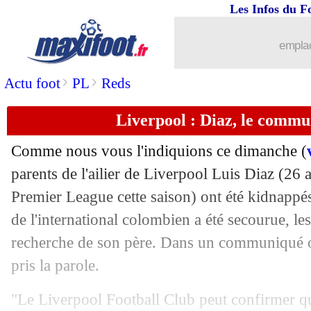
Les Infos du F
29/10
PSG
: Hernandez a aimé le caractère
emplac
29/10
L1
: Brest 2-3 Paris SG (fini)
>
>
Actu foot
PL
Reds
29/10
Milan
: Pioli attend plus d'Hernandez
Liverpool : Diaz, le commu
29/10
Lille
: Fonseca s'explique pour Harald
Comme nous vous l'indiquions ce dimanche (
parents de l'ailier de Liverpool
Luis Diaz
(26 a
29/10
L1
: Metz-Le Havre, les compos
Premier League cette saison) ont été kidnappé
29/10
de l'international colombien a été secourue, les 
L1
: Lille-Monaco, les compos
recherche de son père. Dans un communiqué off
29/10
L1
: Montpellier-Toulouse, les compo
pris la parole.
29/10
VIDEO
: le bijou de Zaïre-Emery !
"Le Liverpool Football Club peut confirmer qu'