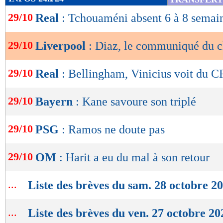
de
29/10
Real
: Tchouaméni absent 6 à 8 semai
lecture
OK
29/10
Liverpool
: Diaz, le communiqué du c
29/10
Real
: Bellingham, Vinicius voit du C
29/10
Bayern
: Kane savoure son triplé
29/10
PSG
: Ramos ne doute pas
29/10
OM
: Harit a eu du mal à son retour
...
Liste des brèves du sam. 28 octobre 2
...
Liste des brèves du ven. 27 octobre 20