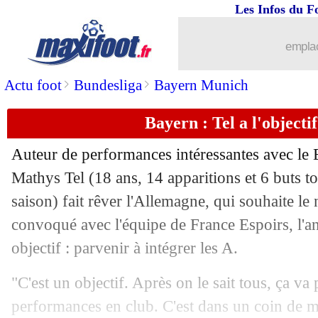
Les Infos du F
29/10
L1
: Lille 2-0 Monaco (fini)
emplac
29/10
PSG
: sa réaction, Mbappé prend la pa
>
>
Actu foot
Bundesliga
Bayern Munich
29/10
L1
: Rennes-Strasbourg, les compos
Bayern : Tel a l'objecti
29/10
PHOTO
: Jota, sa belle pensée pour 
Auteur de performances intéressantes avec le 
29/10
Brest
: Roy a trouvé Mbappé ridicule 
Mathys
Tel
(18 ans, 14 apparitions et 6 buts to
saison) fait rêver l'Allemagne, qui souhaite le
29/10
PSG
: Mbappé, réaction à un chant su
convoqué avec l'équipe de France Espoirs, l'
objectif : parvenir à intégrer les A.
29/10
PSG
: Mbappé chambreur, Enrique n'
"C'est un objectif. Après on le sait tous, ça va
29/10
Brest
: la frustration de Chardonnet
performances en club. C'est dans un coin de ma 