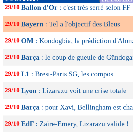
de
29/10
Ballon d'Or
: c'est très serré selon FF
lecture
29/10
Bayern
: Tel a l'objectif des Bleus
OK
29/10
OM
: Kondogbia, la prédiction d'Alon
29/10
Barça
: le coup de gueule de Gündoga
29/10
L1
: Brest-Paris SG, les compos
29/10
Lyon
: Lizarazu voit une crise totale
29/10
Barça
: pour Xavi, Bellingham est ch
29/10
EdF
: Zaïre-Emery, Lizarazu valide !