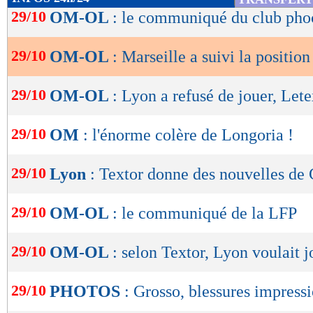
de
29/10
OM-OL
: le communiqué du club pho
lecture
29/10
OM-OL
: Marseille a suivi la positio
OK
29/10
OM-OL
: Lyon a refusé de jouer, Lete
29/10
OM
: l'énorme colère de Longoria !
29/10
Lyon
: Textor donne des nouvelles de
29/10
OM-OL
: le communiqué de la LFP
29/10
OM-OL
: selon Textor, Lyon voulait j
29/10
PHOTOS
: Grosso, blessures impress