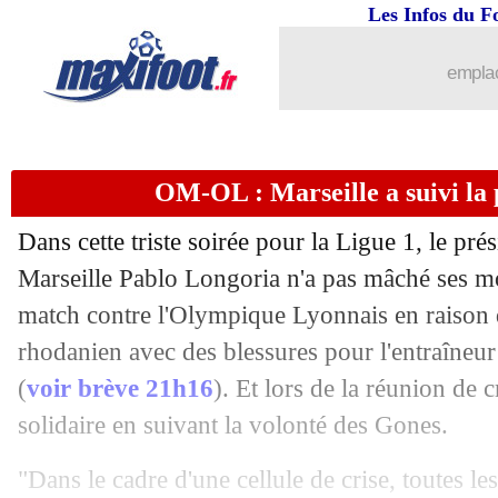
Les Infos du F
29/10
OM
: aucune sanction sportive en per
emplac
29/10
Lyon
: 12 points de suture pour Grosso
29/10
PSG
: Enrique a vu la pire période ave
OM-OL : Marseille a suivi la 
29/10
Esp.
: Morata brille, l'Atletico enchaîn
Dans cette triste soirée pour la Ligue 1, le pr
29/10
VIDEO
: les Lyonnais saluent leurs fa
Marseille Pablo Longoria n'a pas mâché ses mo
match contre l'Olympique Lyonnais en raison 
29/10
Ita.
: Naples accroche Milan malgré Gi
rhodanien avec des blessures pour l'entraîneu
(
voir brève 21h16
). Et lors de la réunion de c
29/10
OM-OL
: Aulas accable les fans marse
solidaire en suivant la volonté des Gones.
29/10
Monaco
: Fofana regrette un manque d
"Dans le cadre d'une cellule de crise, toutes le