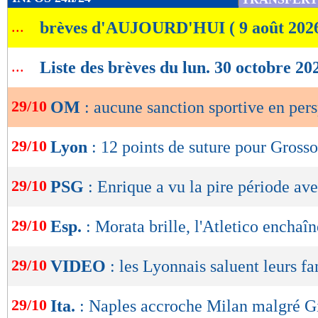
de
...
brèves d'AUJOURD'HUI ( 9 août 202
lecture
OK
...
Liste des brèves du lun. 30 octobre 20
29/10
OM
: aucune sanction sportive en per
29/10
Lyon
: 12 points de suture pour Grosso
29/10
PSG
: Enrique a vu la pire période ave
29/10
Esp.
: Morata brille, l'Atletico enchaîn
29/10
VIDEO
: les Lyonnais saluent leurs fa
29/10
Ita.
: Naples accroche Milan malgré Gi