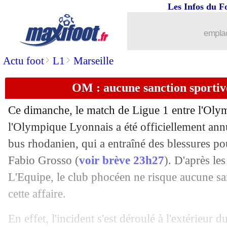
Les Infos du F
emplac
>
>
Actu foot
L1
Marseille
OM : aucune sanction sportiv
Ce dimanche, le match de Ligue 1 entre l'Olym
l'Olympique Lyonnais a été officiellement annu
bus rhodanien, qui a entraîné des blessures po
Fabio Grosso (
voir brève 23h27
). D'après le
L'Equipe, le club phocéen ne risque aucune san
cette affaire.
En effet, l'incident s'est déroulé à l'extérieur