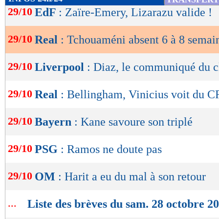
de
29/10
EdF
: Zaïre-Emery, Lizarazu valide !
lecture
29/10
Real
: Tchouaméni absent 6 à 8 semai
OK
29/10
Liverpool
: Diaz, le communiqué du c
29/10
Real
: Bellingham, Vinicius voit du C
29/10
Bayern
: Kane savoure son triplé
29/10
PSG
: Ramos ne doute pas
29/10
OM
: Harit a eu du mal à son retour
...
Liste des brèves du sam. 28 octobre 2