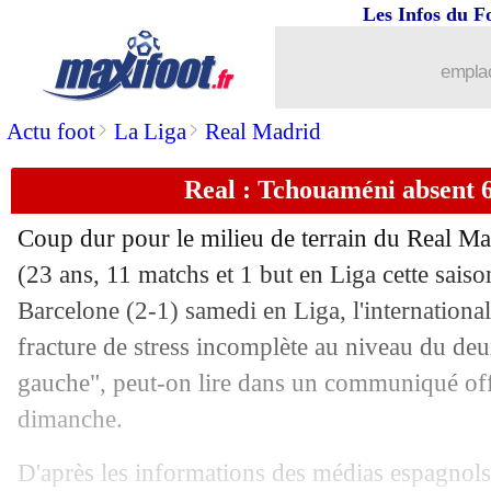
Les Infos du F
29/10
Brest
: la frustration de Chardonnet
emplac
29/10
PSG
: Hernandez a aimé le caractère
>
>
Actu foot
La Liga
Real Madrid
29/10
L1
: Brest 2-3 Paris SG (fini)
Real : Tchouaméni absent 6
29/10
Milan
: Pioli attend plus d'Hernandez
Coup dur pour le milieu de terrain du Real M
29/10
Lille
: Fonseca s'explique pour Harald
(23 ans, 11 matchs et 1 but en Liga cette sais
Barcelone (2-1) samedi en Liga, l'international
29/10
L1
: Metz-Le Havre, les compos
fracture de stress incomplète au niveau du de
gauche", peut-on lire dans un communiqué off
29/10
L1
: Lille-Monaco, les compos
dimanche.
29/10
L1
: Montpellier-Toulouse, les compo
D'après les informations des médias espagnols,