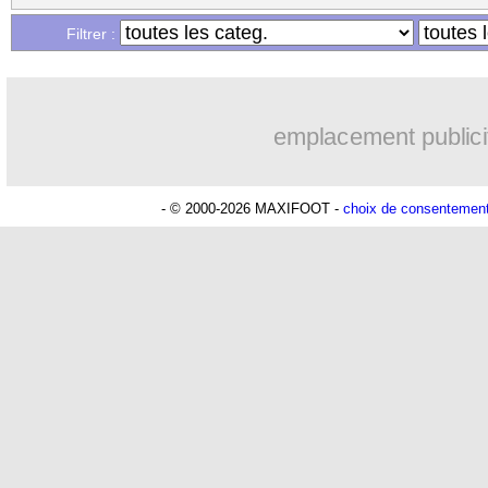
...
Liste des brèves du ven. 27 octobre 20
Filtrer :
emplacement publici
- © 2000-2026 MAXIFOOT -
choix de consentemen