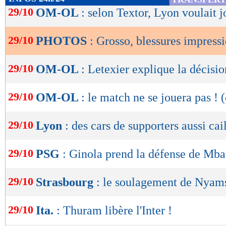
de
29/10
OM-OL
: selon Textor, Lyon voulait j
lecture
29/10
PHOTOS
: Grosso, blessures impress
OK
29/10
OM-OL
: Letexier explique la décisio
29/10
OM-OL
: le match ne se jouera pas ! (
29/10
Lyon
: des cars de supporters aussi cai
29/10
PSG
: Ginola prend la défense de Mb
29/10
Strasbourg
: le soulagement de Nyam
29/10
Ita.
: Thuram libère l'Inter !