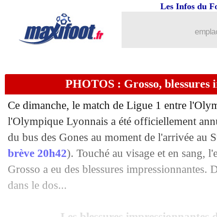
Les Infos du F
29/10
OM-OL
: Aulas accable les fans marse
emplac
29/10
Monaco
: Fofana regrette un manque d
29/10
OM-OL
: déjà 7 interpellations
PHOTOS : Grosso, blessures 
29/10
OM-OL
: l'UNFP valide la décision
Ce dimanche, le match de Ligue 1 entre l'Olym
29/10
OM-OL
: le communiqué du club rho
l'Olympique Lyonnais a été officiellement annul
du bus des Gones au moment de l'arrivée au 
29/10
OM-OL
: Textor explique l'imbroglio
brève 20h42
). Touché au visage et en sang, l
Grosso a eu des blessures impressionnantes. D
29/10
Lyon
: le staff médical a calmé les jou
dans le dos...
29/10
OM-OL
: Oudéa-Castéra révoltée
Les blessures impressionnantes 