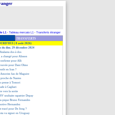
tranger
de L1
-
Tableau mercato L1
-
Transferts étranger
TRANSFERTS
OURD'HUI ( 8 août 2026)
es du dim. 29 décembre 2024
l'Atalanta dos à dos
i a changé pour Alisson
confirme pour Alli
 trouvée pour Dani Olmo
entôt en Iran ?
 Amorim fan de Maguire
t proche de Nantes
us pense à Tomori
alade à Cagliari
re vers la sortie
 PSV souhaite rapatrier Depay
ss pique Bruno Fernandes
motive Hernandez
ut tracé pour De Jong ?
sta va signer en Uruguay