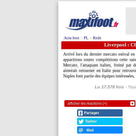
Actu foot
PL
Reds
>
>
Liverpool : Ch
Arrivé lors du dernier mercato estival e
apparitions toutes compétitions cette sai
Mercato, l'attaquant italien, freiné par 
aimerait retourner en Italie pour retrouv
Naples font partie des équipes intéressées,
Lu 17.578 fois
- Youc
afficher les réactions (+)
Partager
Twitter
Mail