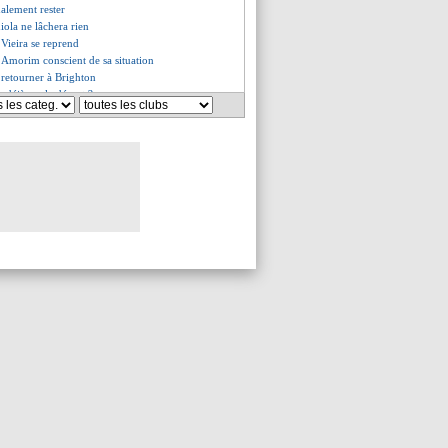
nalement rester
iola ne lâchera rien
 Vieira se reprend
 Amorim conscient de sa situation
 retourner à Brighton
a déjà sur le départ ?
renseigne pour Kolo Muani
ur attendu déniché en Russie ?
 pourrait déjà partir
 le départ ?
e est très courtisé
de sortie s'ouvre pour Zaha
des confirme pour F. Conceiçao
sur les tablettes de Nantes
 gardien recruté ?
appé et le "Dieu du football"
 voit aucune dépendance
avec Lens pour Samba !
é à partir
te sa chance pour Samba !
 vers un retour à Dortmund
anglaise pour Mbemba
nder-Arnold a choisi le Real
rapprocherait de Naples
tative pour Seko Fofana !
confirme pour Saka