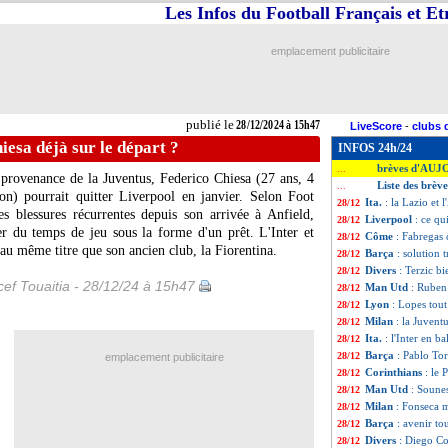
Les Infos du Football Français et E
emplacement publicitaire
publié le
28/12/2024 à 15h47
LiveScore
-
clubs 
iesa déjà sur le départ ?
INFOS 24h/24
brèves d'AUJ
...
n provenance de la Juventus, Federico
Chiesa
(27 ans, 4
Liste des brèv
...
son) pourrait quitter Liverpool en janvier. Selon Foot
Ita.
: la Lazio et 
28/12
des blessures récurrentes depuis son arrivée à Anfield,
Liverpool
: ce qu
28/12
er du temps de jeu sous la forme d'un prêt. L'Inter et
Côme
: Fabregas 
28/12
 au même titre que son ancien club, la Fiorentina.
Barça
: solution
28/12
Divers
: Terzic bi
28/12
ef Touaitia - 28/12/24 à 15h47
Man Utd
: Ruben
28/12
Lyon
: Lopes tou
28/12
Milan
: la Juvent
28/12
Ita.
: l'Inter en b
28/12
Barça
: Pablo Tor
28/12
emplacement publicitaire
Corinthians
: le
28/12
Man Utd
: Soune
28/12
Milan
: Fonseca 
28/12
Barça
: avenir to
28/12
Divers
: Diego Co
28/12