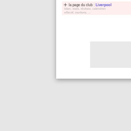
la page du club :
Liverpool
bilan, stats, réultats, calendrier,
effectif, tranferts, ...