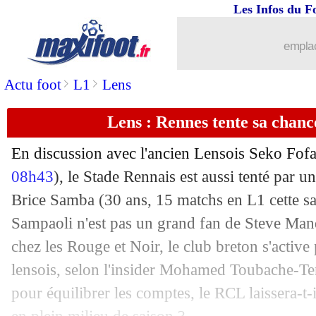
Les Infos du F
28/12
Ita.
: le Genoa de Vieira se reprend
emplac
28/12
Man Utd
: Ruben Amorim conscient de
>
>
Actu foot
L1
Lens
28/12
Séville
: Barco va retourner à Brighto
Lens : Rennes tente sa chan
28/12
Liverpool
: Chiesa déjà sur le départ ?
En discussion avec l'ancien Lensois Seko Fofa
28/12
PSG
: Milan se renseigne pour Kolo 
08h43
), le Stade Rennais est aussi tenté par 
Brice
Samba
(30 ans, 15 matchs en L1 cette sa
28/12
Monaco
: le buteur attendu déniché e
Sampaoli n'est pas un grand fan de Steve Man
chez les Rouge et Noir, le club breton s'active
28/12
Genoa
: Balotelli pourrait déjà partir
lensois, selon l'insider Mohamed Toubache-Ter
pour équilibrer les comptes, le RCL laissera-t-il
28/12
Rennes
: Wooh sur le départ ?