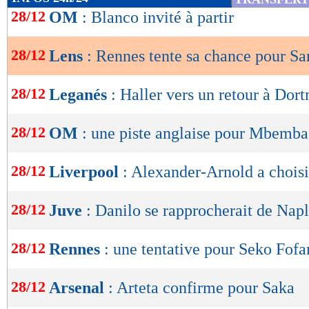
de
28/12
OM
: Blanco invité à partir
lecture
28/12
Lens
: Rennes tente sa chance pour S
OK
28/12
Leganés
: Haller vers un retour à Dor
28/12
OM
: une piste anglaise pour Mbemba
28/12
Liverpool
: Alexander-Arnold a choisi
28/12
Juve
: Danilo se rapprocherait de Nap
28/12
Rennes
: une tentative pour Seko Fofa
28/12
Arsenal
: Arteta confirme pour Saka