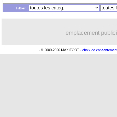
...
Liste des brèves du ven. 27 décembre 
Filtrer :
...
Liste des brèves du jeu. 26 décembre 
emplacement publici
- © 2000-2026 MAXIFOOT -
choix de consentemen