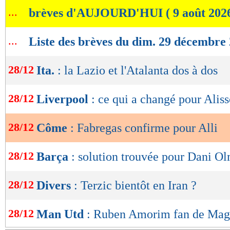
de
...
brèves d'AUJOURD'HUI ( 9 août 202
lecture
OK
...
Liste des brèves du dim. 29 décembre
28/12
Ita.
: la Lazio et l'Atalanta dos à dos
28/12
Liverpool
: ce qui a changé pour Alis
28/12
Côme
: Fabregas confirme pour Alli
28/12
Barça
: solution trouvée pour Dani O
28/12
Divers
: Terzic bientôt en Iran ?
28/12
Man Utd
: Ruben Amorim fan de Mag