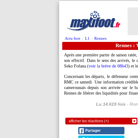
Actu foot
L1
Rennes
>
>
Rennes : 
Après une première partie de saison ratée,
son effectif. Dans le sens des arrivés, le
Seko Fofana (
voir la brève de 08h43
) et 
Concernant les départs, le défenseur cent
RMC ce samedi. Une information crédible p
camerounais depuis son arrivée sur le b
Rennes de libérer des liquidités pour fina
Lu 14.619 fois
- Rom
afficher les réactions (+)
Partager