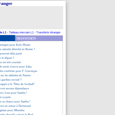
ss pique Bruno Fernandes
tranger
motive Hernandez
ut tracé pour De Jong ?
sta va signer en Uruguay
nalement rester
iola ne lâchera rien
 Vieira se reprend
 Amorim conscient de sa situation
de L1
-
Tableau mercato L1
-
Transferts étranger
 retourner à Brighton
TRANSFERTS
a déjà sur le départ ?
renseigne pour Kolo Muani
ur attendu déniché en Russie ?
 pourrait déjà partir
 le départ ?
e est très courtisé
de sortie s'ouvre pour Zaha
des confirme pour F. Conceiçao
sur les tablettes de Nantes
 gardien recruté ?
appé et le "Dieu du football"
 voit aucune dépendance
avec Lens pour Samba !
é à partir
te sa chance pour Samba !
 vers un retour à Dortmund
anglaise pour Mbemba
nder-Arnold a choisi le Real