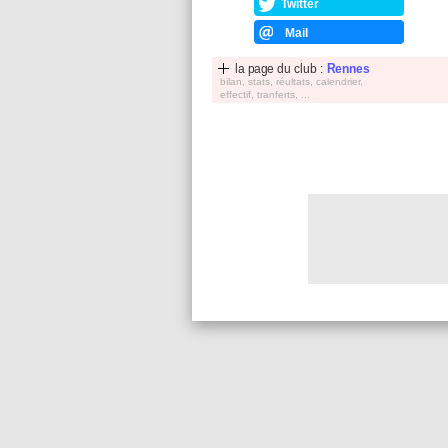
Twitter
Mail
la page du club :
Rennes
bilan, stats, réultats, calendrier,
effectif, tranferts, ...