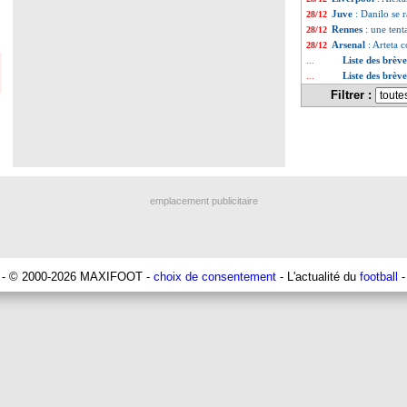
Juve
: Danilo se 
28/12
Rennes
: une ten
28/12
Arsenal
: Arteta 
28/12
Liste des brèv
...
Liste des brèv
...
Filtrer :
emplacement publicitaire
- © 2000-2026 MAXIFOOT -
choix de consentement
- L'actualité du
football
-