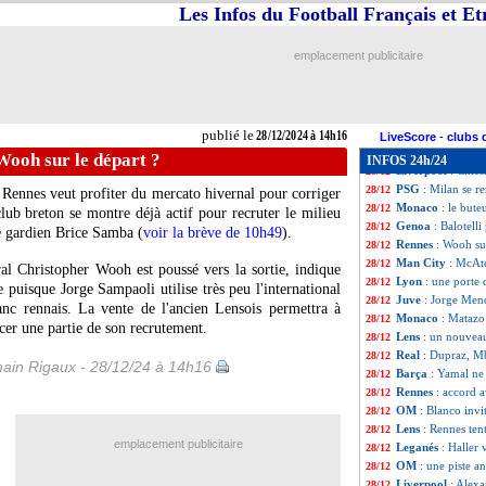
Man Utd
: Soune
28/12
Les Infos du Football Français et E
Milan
: Fonseca 
28/12
Barça
: avenir to
28/12
emplacement publicitaire
Divers
: Diego Co
28/12
OM
: Papin va fi
28/12
Man City
: Guard
28/12
Ita.
: le Genoa de
28/12
publié le
28/12/2024 à 14h16
Man Utd
: Ruben
28/12
LiveScore
-
clubs 
Séville
: Barco va
28/12
Wooh sur le départ ?
INFOS 24h/24
Liverpool
: Chies
28/12
PSG
: Milan se 
28/12
 Rennes veut profiter du mercato hivernal pour corriger
Monaco
: le bute
28/12
 club breton se montre déjà actif pour recruter le milieu
Genoa
: Balotelli
28/12
le gardien Brice Samba (
voir la brève de 10h49
).
Rennes
: Wooh sur
28/12
Man City
: McAte
28/12
ral Christopher Wooh est poussé vers la sortie, indique
Lyon
: une porte 
28/12
uisque Jorge Sampaoli utilise très peu l'international
Juve
: Jorge Men
28/12
anc rennais. La vente de l'ancien Lensois permettra à
Monaco
: Matazo 
28/12
ncer une partie de son recrutement.
Lens
: un nouveau
28/12
Real
: Dupraz, Mb
28/12
ain Rigaux - 28/12/24 à 14h16
Barça
: Yamal ne
28/12
Rennes
: accord 
28/12
OM
: Blanco invit
28/12
Lens
: Rennes ten
28/12
emplacement publicitaire
Leganés
: Haller
28/12
OM
: une piste 
28/12
Liverpool
: Alexa
28/12