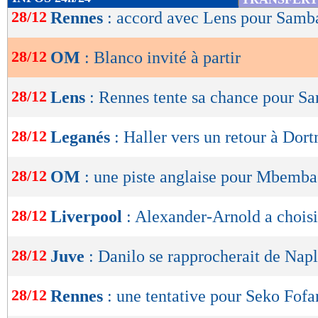
de
28/12
Rennes
: accord avec Lens pour Samb
lecture
28/12
OM
: Blanco invité à partir
OK
28/12
Lens
: Rennes tente sa chance pour S
28/12
Leganés
: Haller vers un retour à Dor
28/12
OM
: une piste anglaise pour Mbemba
28/12
Liverpool
: Alexander-Arnold a choisi
28/12
Juve
: Danilo se rapprocherait de Nap
28/12
Rennes
: une tentative pour Seko Fofa