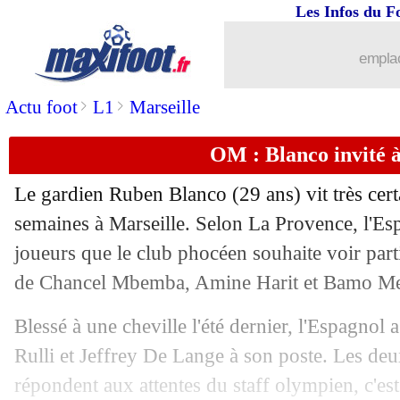
Les Infos du F
28/12
Man City
: Guardiola ne lâchera rien
emplac
28/12
Ita.
: le Genoa de Vieira se reprend
>
>
Actu foot
L1
Marseille
28/12
Man Utd
: Ruben Amorim conscient de
OM : Blanco invité à
28/12
Séville
: Barco va retourner à Brighto
Le gardien Ruben Blanco (29 ans) vit très cer
28/12
Liverpool
: Chiesa déjà sur le départ ?
semaines à Marseille. Selon La Provence, l'Esp
joueurs que le club phocéen souhaite voir part
28/12
PSG
: Milan se renseigne pour Kolo 
de Chancel Mbemba, Amine Harit et Bamo Me
28/12
Monaco
: le buteur attendu déniché e
Blessé à une cheville l'été dernier, l'Espagno
Rulli et Jeffrey De Lange à son poste. Les deu
28/12
Genoa
: Balotelli pourrait déjà partir
répondent aux attentes du staff olympien, c'est