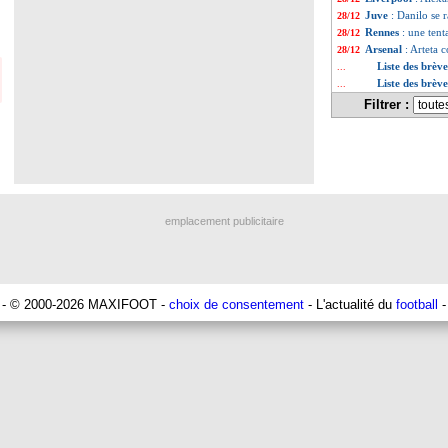
Juve
: Danilo se 
28/12
Rennes
: une ten
28/12
Arsenal
: Arteta 
28/12
Liste des brèv
...
Liste des brèv
...
Filtrer :
emplacement publicitaire
- © 2000-2026 MAXIFOOT -
choix de consentement
- L'actualité du
football
-