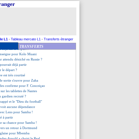
ss pique Bruno Fernandes
tranger
motive Hernandez
ut tracé pour De Jong ?
sta va signer en Uruguay
nalement rester
iola ne lâchera rien
 Vieira se reprend
 Amorim conscient de sa situation
de L1
-
Tableau mercato L1
-
Transferts étranger
 retourner à Brighton
TRANSFERTS
a déjà sur le départ ?
renseigne pour Kolo Muani
ur attendu déniché en Russie ?
 pourrait déjà partir
 le départ ?
e est très courtisé
de sortie s'ouvre pour Zaha
des confirme pour F. Conceiçao
sur les tablettes de Nantes
 gardien recruté ?
appé et le "Dieu du football"
 voit aucune dépendance
avec Lens pour Samba !
é à partir
te sa chance pour Samba !
 vers un retour à Dortmund
anglaise pour Mbemba
nder-Arnold a choisi le Real