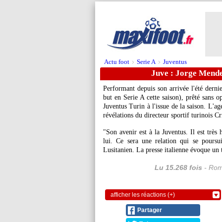
Actu foot
Serie A
Juventus
>
>
Juve : Jorge Mende
Performant depuis son arrivée l'été dernie
but en Serie A cette saison), prêté sans o
Juventus Turin à l'issue de la saison. L'a
révélations du directeur sportif turinois Cr
"Son avenir est à la Juventus. Il est très
lui. Ce sera une relation qui se poursu
Lusitanien. La presse italienne évoque un t
Lu 15.268 fois
- Rom
afficher les réactions (+)
Partager