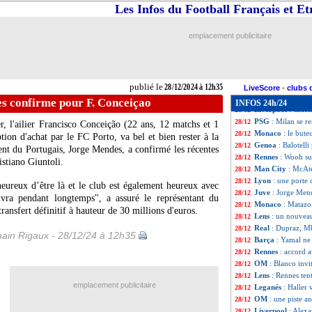
Man Utd
: Soune
28/12
Les Infos du Football Français et E
Milan
: Fonseca 
28/12
Barça
: avenir to
28/12
emplacement publicitaire
Divers
: Diego Co
28/12
OM
: Papin va fi
28/12
Man City
: Guard
28/12
Ita.
: le Genoa de
28/12
publié le
28/12/2024 à 12h35
Man Utd
: Ruben
28/12
LiveScore
-
clubs 
Séville
: Barco va
28/12
s confirme pour F. Conceiçao
INFOS 24h/24
Liverpool
: Chies
28/12
PSG
: Milan se 
28/12
r, l'ailier Francisco
Conceição
(22 ans, 12 matchs et 1
Monaco
: le bute
28/12
ption d'achat par le FC Porto, va bel et bien rester à la
Genoa
: Balotelli
28/12
gent du Portugais, Jorge Mendes, a confirmé les récentes
Rennes
: Wooh sur
28/12
istiano Giuntoli.
Man City
: McAte
28/12
Lyon
: une porte 
28/12
 heureux d’être là et le club est également heureux avec
Juve
: Jorge Men
28/12
ivra pendant longtemps", a assuré le représentant du
Monaco
: Matazo 
28/12
ransfert définitif à hauteur de 30 millions d'euros.
Lens
: un nouveau
28/12
Real
: Dupraz, Mb
28/12
ain Rigaux - 28/12/24 à 12h35
Barça
: Yamal ne
28/12
Rennes
: accord 
28/12
OM
: Blanco invit
28/12
Lens
: Rennes ten
28/12
emplacement publicitaire
Leganés
: Haller
28/12
OM
: une piste 
28/12
Liverpool
: Alexa
28/12