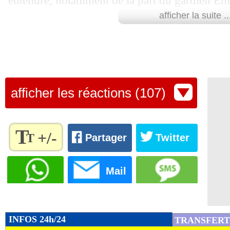
entendre, notamment de la part du gardien Em
Franchement la classe...
afficher la suite ..
VIDEO : Kylian Mbappé moqué par le
afficher les réactions (107)
T
+/-
T
Partager
Twitter
Règlez la
taille du
Mail
texte
pour
l'adapter
à vos
INFOS 24h/24
TRANSFERT
préférences