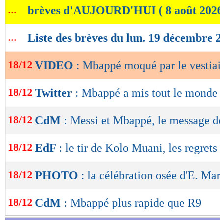
...
brèves d'AUJOURD'HUI ( 8 août 202
de
lecture
...
Liste des brèves du lun. 19 décembre 
OK
18/12
VIDEO
: Mbappé moqué par le vestiai
18/12
Twitter
: Mbappé a mis tout le monde
18/12
CdM
: Messi et Mbappé, le message d
18/12
EdF
: le tir de Kolo Muani, les regret
18/12
PHOTO
: la célébration osée d'E. Ma
18/12
CdM
: Mbappé plus rapide que R9