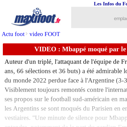
Les Infos du F
emplac
>
Actu foot
video FOOT
VIDEO : Mbappé moqué par le v
Auteur d'un triplé, l'attaquant de l'équipe de
ans, 66 sélections et 36 buts) a été admirable l
du monde 2022 perdue face à l'Argentine (3-3,
Visiblement toujours remontés contre l'internat
ses propos sur le football sud-américain en ma
les Argentins se sont moqués du Parisien en e
vestiaires. "Une minute de silence pour Mbapp