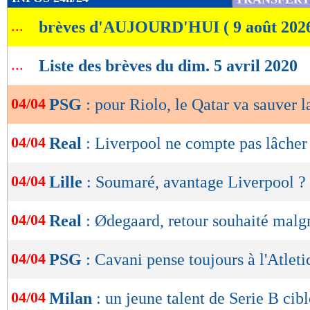
de
...
brèves d'AUJOURD'HUI ( 9 août 202
lecture
OK
...
Liste des brèves du dim. 5 avril 2020
04/04
PSG
: pour Riolo, le Qatar va sauver l
04/04
Real
: Liverpool ne compte pas lâche
04/04
Lille
: Soumaré, avantage Liverpool ?
04/04
Real
: Ødegaard, retour souhaité malg
04/04
PSG
: Cavani pense toujours à l'Atleti
04/04
Milan
: un jeune talent de Serie B cibl