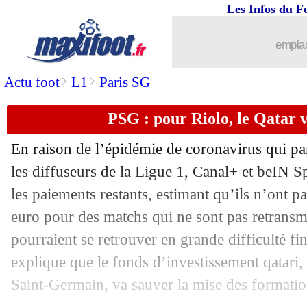
Les Infos du F
emplac
>
>
Actu foot
L1
Paris SG
PSG : pour Riolo, le Qatar 
En raison de l’épidémie de coronavirus qui par
les diffuseurs de la Ligue 1, Canal+ et beIN Sp
les paiements restants, estimant qu’ils n’ont 
euro pour des matchs qui ne sont pas retransmi
pourraient se retrouver en grande difficulté f
explique que le fonds d’investissement qatari, 
Saint-Germain, va sauver la mise des formation