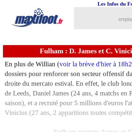
Les Infos du F
02/09
Angers
: Baticle en danger ?
emplac
02/09
Nottingham
: un mercato record en An
02/09
OM
: Tudor, Djibril Cissé monte au c
Fulham : D. James et C. Viniciu
02/09
Nice
: Dieng, le nouvel examen se con
En plus de Willian (
voir la brève d'hier à 18h
02/09
Chelsea
: son transfert, Fofana n'a pas
dossiers pour renforcer son secteur offensif da
droite du mercato estival. En effet, le club londo
02/09
Ajax
: le prix d'Antony, Schreuder a h
de Leeds, Daniel James (24 ans, 4 matchs en 
saison), et a recruté pour 5 millions d'euros l'
02/09
Rennes
: Bourigeaud vers une prolong
Vinicius (27 ans, 2 apparitions toutes compétit
02/09
Betis
: Carvalho rempile pour 4 ans (of
Fulham recrute James et C