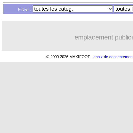
...
Liste des brèves du jeu. 1 septembre 
Filtrer :
...
Liste des brèves du mer. 31 août 2022
emplacement publici
- © 2000-2026 MAXIFOOT -
choix de consentemen