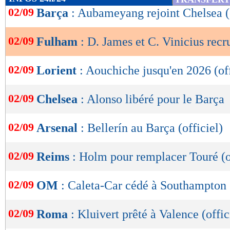
de
02/09
Barça
: Aubameyang rejoint Chelsea (o
lecture
02/09
Fulham
: D. James et C. Vinicius recru
OK
02/09
Lorient
: Aouchiche jusqu'en 2026 (off
02/09
Chelsea
: Alonso libéré pour le Barça
02/09
Arsenal
: Bellerín au Barça (officiel)
02/09
Reims
: Holm pour remplacer Touré (o
02/09
OM
: Caleta-Car cédé à Southampton !
02/09
Roma
: Kluivert prêté à Valence (offic