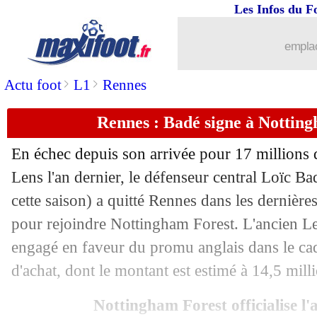
Les Infos du F
02/09
Chelsea
: Batshuayi va signer à Fener
emplac
02/09
Nice
: Rivère confirme pour Dieng
>
>
Actu foot
L1
Rennes
02/09
Angers
: Baticle en danger ?
Rennes : Badé signe à Notting
02/09
Nottingham
: un mercato record en An
En échec depuis son arrivée pour 17 millions
02/09
OM
: Tudor, Djibril Cissé monte au c
Lens l'an dernier, le défenseur central Loïc B
cette saison) a quitté Rennes dans les dernière
02/09
Nice
: Dieng, le nouvel examen se con
pour rejoindre Nottingham Forest. L'ancien Len
engagé en faveur du promu anglais dans le cad
02/09
Chelsea
: son transfert, Fofana n'a pas
d'achat, dont le montant est estimé à 14,5 mill
02/09
Ajax
: le prix d'Antony, Schreuder a h
Nottingham Forest officialise l'