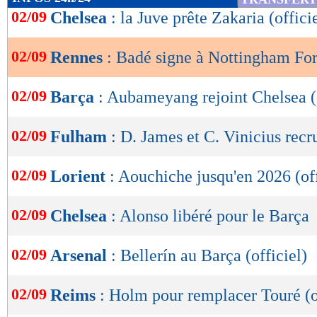
de
02/09
Chelsea
: la Juve prête Zakaria (offici
lecture
02/09
Rennes
: Badé signe à Nottingham Fore
OK
02/09
Barça
: Aubameyang rejoint Chelsea (o
02/09
Fulham
: D. James et C. Vinicius recru
02/09
Lorient
: Aouchiche jusqu'en 2026 (off
02/09
Chelsea
: Alonso libéré pour le Barça
02/09
Arsenal
: Bellerín au Barça (officiel)
02/09
Reims
: Holm pour remplacer Touré (o