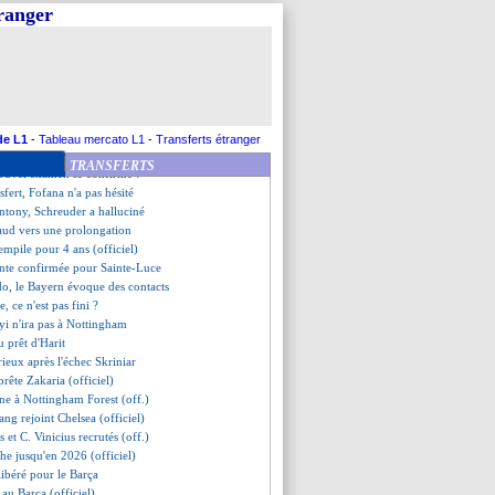
ann, Simeone ne rassure pas...
tranger
emiers mots d'Aubameyang
ud jusqu'en 2026 ! (officiel)
hen file à Anderlecht (off.)
yi va signer à Fenerbahçe
firme pour Dieng
en danger ?
 mercato record en Angleterre !
de L1
-
Tableau mercato L1
-
Transferts étranger
ril Cissé monte au créneau
TRANSFERTS
nouvel examen se confirme !
nsfert, Fofana n'a pas hésité
Antony, Schreuder a halluciné
aud vers une prolongation
empile pour 4 ans (officiel)
inte confirmée pour Sainte-Luce
do, le Bayern évoque des contacts
, ce n'est pas fini ?
yi n'ira pas à Nottingham
du prêt d'Harit
ieux après l'échec Skriniar
prête Zakaria (officiel)
gne à Nottingham Forest (off.)
ng rejoint Chelsea (officiel)
s et C. Vinicius recrutés (off.)
he jusqu'en 2026 (officiel)
libéré pour le Barça
 au Barça (officiel)