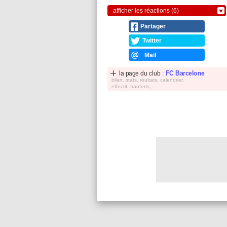
afficher les réactions (6)
Partager
Twitter
Mail
la page du club :
FC Barcelone
bilan, stats, réultats, calendrier,
effectif, tranferts, ...