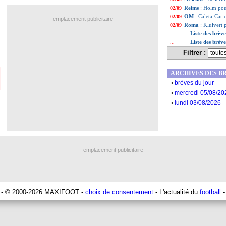
Reims
: Holm pou
02/09
OM
: Caleta-Car 
02/09
emplacement publicitaire
Roma
: Kluivert 
02/09
Liste des brèv
...
Liste des brèv
...
Filtrer :
ARCHIVES DES B
.
brèves du jour
.
mercredi 05/08/20
.
lundi 03/08/2026
emplacement publicitaire
- © 2000-2026 MAXIFOOT -
choix de consentement
- L'actualité du
football
-