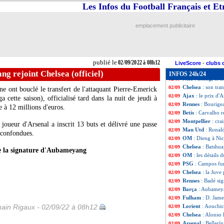
Atletico
: Griezm
02/09
Les Infos du Football Français et E
Chelsea
: les pr
02/09
Rennes
: Bourigea
02/09
emplacement publicitaire
Benfica
: Vertong
02/09
Chelsea
: Batshua
02/09
Nice
: Rivère con
02/09
Angers
: Baticle 
02/09
publié le
02/09/2022 à 08h12
Nottingham
: un
02/09
LiveScore
-
clubs 
OM
: Tudor, Djib
02/09
g rejoint Chelsea (officiel)
INFOS 24h/24
Nice
: Dieng, le 
02/09
Chelsea
: son tra
02/09
 ont bouclé le transfert de l'attaquant Pierre-Emerick
Ajax
: le prix d'
02/09
cette saison), officialisé tard dans la nuit de jeudi à
Rennes
: Bourige
02/09
e à 12 millions d'euros.
Betis
: Carvalho r
02/09
Montpellier
: cra
02/09
joueur d'Arsenal a inscrit 13 buts et délivré une passe
Man Utd
: Ronal
02/09
 confondues.
OM
: Dieng à Nice
02/09
Chelsea
: Batshua
02/09
e la signature d'Aubameyang
OM
: les détails 
02/09
PSG
: Campos fur
02/09
Chelsea
: la Juve 
02/09
Rennes
: Badé si
02/09
Barça
: Aubameya
02/09
Fulham
: D. Jame
02/09
ain Rigaux - 02/09/22 à 08h12
Lorient
: Aouchic
02/09
Chelsea
: Alonso 
02/09
Arsenal
: Bellerín
02/09