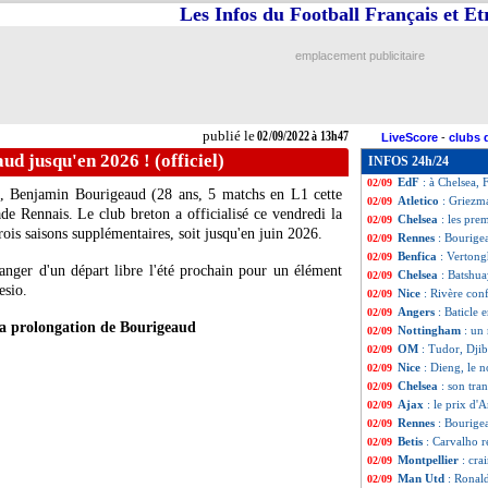
Les Infos du Football Français et E
Bordeaux
: un mi
02/09
FPF
: le PSG, l'
02/09
PSG
: Galtier év
02/09
emplacement publicitaire
OM
: Nice veut f
02/09
Ang.
: le mercato
02/09
Lille
: Yazici vers
02/09
Nice
: Favre atte
02/09
publié le
02/09/2022 à 13h47
LiveScore
-
clubs 
OM
: énervé, Su
02/09
ud jusqu'en 2026 ! (officiel)
INFOS 24h/24
PSG
: Galtier n'
02/09
EdF
: à Chelsea, 
02/09
), Benjamin Bourigeaud (28 ans, 5 matchs en L1 cette
Atletico
: Griezm
02/09
de Rennais. Le club breton a officialisé ce vendredi la
Chelsea
: les pr
02/09
rois saisons supplémentaires, soit jusqu'en juin 2026.
Rennes
: Bourigea
02/09
Benfica
: Vertong
02/09
anger d'un départ libre l'été prochain pour un élément
Chelsea
: Batshua
02/09
esio.
Nice
: Rivère con
02/09
Angers
: Baticle 
02/09
a prolongation de Bourigeaud
Nottingham
: un
02/09
OM
: Tudor, Djib
02/09
Nice
: Dieng, le 
02/09
Chelsea
: son tra
02/09
Ajax
: le prix d'
02/09
Rennes
: Bourige
02/09
Betis
: Carvalho r
02/09
Montpellier
: cra
02/09
Man Utd
: Ronal
02/09