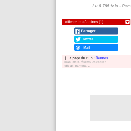
Lu 8.785 fois
- Roma
afficher les réactions (1)
Partager
Twitter
Mail
la page du club :
Rennes
bilan, stats, réultats, calendrier,
effectif, tranferts, ...