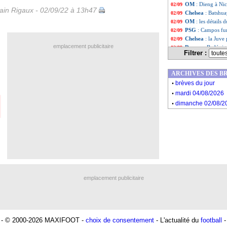
OM
: Dieng à Nice
02/09
in Rigaux - 02/09/22 à 13h47
Chelsea
: Batshua
02/09
OM
: les détails 
02/09
PSG
: Campos fur
02/09
Chelsea
: la Juve 
02/09
emplacement publicitaire
Rennes
: Badé si
02/09
Filtrer :
Barça
: Aubameya
02/09
Fulham
: D. Jame
02/09
ARCHIVES DES B
Lorient
: Aouchic
02/09
.
Chelsea
: Alonso 
02/09
brèves du jour
.
Arsenal
: Bellerín
02/09
mardi 04/08/2026
Reims
: Holm pou
02/09
.
dimanche 02/08/2
OM
: Caleta-Car 
02/09
Roma
: Kluivert 
02/09
Liste des brèv
...
Liste des brèv
...
emplacement publicitaire
- © 2000-2026 MAXIFOOT -
choix de consentement
- L'actualité du
football
-