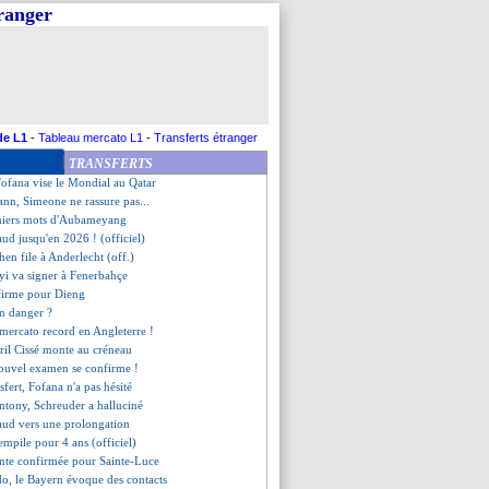
tranger
lieu géorgien recruté (off.)
OM et Monaco sanctionnés
oque la gestion des gardiens
aire baisser le prix de Dieng
, un été record !
 la Turquie
nd Dieng
de L1
-
Tableau mercato L1
-
Transferts étranger
arez aura une amende
TRANSFERTS
entend pas changer son système
Fofana vise le Mondial au Qatar
ann, Simeone ne rassure pas...
emiers mots d'Aubameyang
ud jusqu'en 2026 ! (officiel)
hen file à Anderlecht (off.)
yi va signer à Fenerbahçe
firme pour Dieng
en danger ?
 mercato record en Angleterre !
ril Cissé monte au créneau
nouvel examen se confirme !
nsfert, Fofana n'a pas hésité
Antony, Schreuder a halluciné
aud vers une prolongation
empile pour 4 ans (officiel)
inte confirmée pour Sainte-Luce
do, le Bayern évoque des contacts