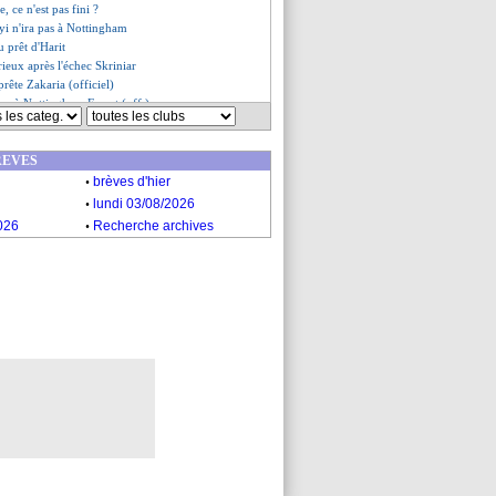
, ce n'est pas fini ?
yi n'ira pas à Nottingham
du prêt d'Harit
ieux après l'échec Skriniar
prête Zakaria (officiel)
gne à Nottingham Forest (off.)
ng rejoint Chelsea (officiel)
s et C. Vinicius recrutés (off.)
REVES
he jusqu'en 2026 (officiel)
.
libéré pour le Barça
brèves d'hier
 au Barça (officiel)
.
lundi 03/08/2026
r remplacer Touré (officiel)
.
026
Recherche archives
cédé à Southampton ! (officiel)
prêté à Valence (officiel)
es du jeu. 1 septembre 2022
es du mer. 31 août 2022