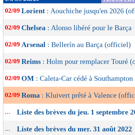
de
02/09
Lorient
: Aouchiche jusqu'en 2026 (off
lecture
OK
02/09
Chelsea
: Alonso libéré pour le Barça
02/09
Arsenal
: Bellerín au Barça (officiel)
02/09
Reims
: Holm pour remplacer Touré (o
02/09
OM
: Caleta-Car cédé à Southampton !
02/09
Roma
: Kluivert prêté à Valence (offic
...
Liste des brèves du jeu. 1 septembre 
Lu 11.584 fois
- Damien Da Silva 
...
Liste des brèves du mer. 31 août 2022