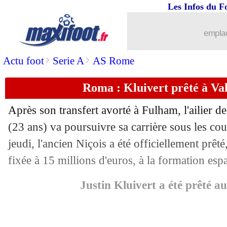
Les Infos du F
02/09
OM
: Tudor, Djibril Cissé monte au c
emplac
02/09
Nice
: Dieng, le nouvel examen se con
>
>
Actu foot
Serie A
AS Rome
02/09
Chelsea
: son transfert, Fofana n'a pas
Roma : Kluivert prêté à Vale
02/09
Ajax
: le prix d'Antony, Schreuder a h
Après son transfert avorté à Fulham, l'ailier 
(23 ans) va poursuivre sa carrière sous les co
02/09
Rennes
: Bourigeaud vers une prolong
jeudi, l'ancien Niçois a été officiellement prêt
02/09
fixée à 15 millions d'euros, à la formation esp
Betis
: Carvalho rempile pour 4 ans (of
Justin Kluivert a été prêté a
02/09
Montpellier
: crainte confirmée pour
02/09
Man Utd
: Ronaldo, le Bayern évoque