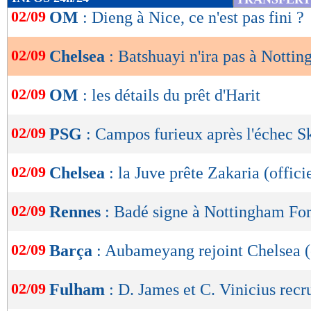
de
02/09
OM
: Dieng à Nice, ce n'est pas fini ?
lecture
02/09
Chelsea
: Batshuayi n'ira pas à Notti
OK
02/09
OM
: les détails du prêt d'Harit
02/09
PSG
: Campos furieux après l'échec Sk
02/09
Chelsea
: la Juve prête Zakaria (offici
02/09
Rennes
: Badé signe à Nottingham Fore
02/09
Barça
: Aubameyang rejoint Chelsea (o
02/09
Fulham
: D. James et C. Vinicius recru