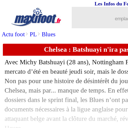
Les Infos du F
02/09
Atletico
: Griezmann, Simeone ne rassu
emplac
02/09
Chelsea
: les premiers mots d'Aubam
>
>
Actu foot
PL
Blues
02/09
Rennes
: Bourigeaud jusqu'en 2026 ! (o
Chelsea : Batshuayi n'ira p
02/09
Benfica
: Vertonghen file à Anderlecht 
Avec Michy Batshuayi (28 ans), Nottingham Fo
02/09
Chelsea
: Batshuayi va signer à Fener
mercato d’été en beauté jeudi soir, mais le dos
Non pas pour une histoire de désintérêt du jou
02/09
Nice
: Rivère confirme pour Dieng
Chelsea, mais par... manque de temps. En effet,
dossiers dans le sprint final, les Blues n’ont p
02/09
Angers
: Baticle en danger ?
documents nécessaires à la ligue anglaise pour 
attaquant belge avant la clôture du marché, ré
02/09
Nottingham
: un mercato record en An