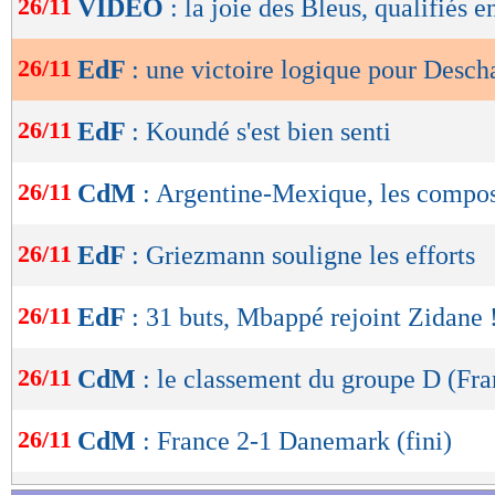
26/11
VIDEO
: la joie des Bleus, qualifiés e
de
lecture
26/11
EdF
: une victoire logique pour Desc
OK
26/11
EdF
: Koundé s'est bien senti
26/11
CdM
: Argentine-Mexique, les compo
26/11
EdF
: Griezmann souligne les efforts
26/11
EdF
: 31 buts, Mbappé rejoint Zidane 
26/11
CdM
: le classement du groupe D (Fra
26/11
CdM
: France 2-1 Danemark (fini)