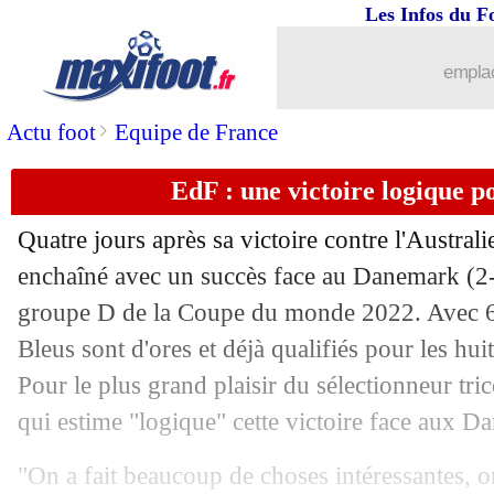
26/11
Al-Nassr
: un contrat fou pour Ronald
Les Infos du F
26/11
Mexique
: Martinez garde espoir
emplac
26/11
Argentine
: Messi a refusé de baisser l
>
Actu foot
Equipe de France
EdF : une victoire logique 
26/11
EdF
: Varane souligne l'impact de Mb
Quatre jours après sa victoire contre l'Australi
26/11
EdF
: Tchouaméni juge l'apport de G
enchaîné avec un succès face au Danemark (2-
groupe D de la Coupe du monde 2022. Avec 6 
26/11
Argentine
: Messi égale Maradona
Bleus sont d'ores et déjà qualifiés pour les hu
26/11
CdM
: le classement du groupe C (Arg
Pour le plus grand plaisir du sélectionneur tr
qui estime "logique" cette victoire face aux Da
26/11
CdM
: Argentine 2-0 Mexique (fini)
"On a fait beaucoup de choses intéressantes,