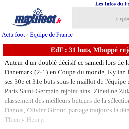
26/11
EdF
: Tchouaméni juge l'apport de G
Les Infos du F
26/11
Argentine
: Messi égale Maradona
emplac
26/11
CdM
: le classement du groupe C (Arg
>
Actu foot
Equipe de France
EdF : 31 buts, Mbappé rej
26/11
CdM
: Argentine 2-0 Mexique (fini)
Auteur d'un doublé décisif ce samedi lors de la
26/11
EdF
: la Tunisie, Deschamps fera tour
Danemark (2-1) en Coupe du monde, Kylian M
ses 30e et 31e buts sous le maillot de l'équipe
26/11
EdF
: Pavard et Koundé, Deschamps s
Paris Saint-Germain rejoint ainsi Zinedine Zid
26/11
EdF
: passeur décisif, Griezmann égal
classement des meilleurs buteurs de la sélectio
Danois, Olivier Giroud partage toujours la têt
26/11
EdF
: Mbappé, les mots forts de Desc
Thierry Henry.