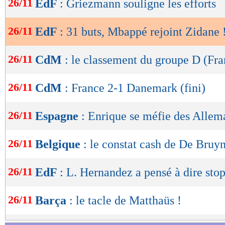
26/11
EdF
: Griezmann souligne les efforts
9. Just Fontaine (30 buts, 21 sélections)
de
lecture
-. Jean-Pierre Papin (30 buts, 54 sélections)
26/11
EdF
: 31 buts, Mbappé rejoint Zidane 
OK
Lu 20.975 fois
- Romain Rigaux -
26/11
CdM
: le classement du groupe D (Fra
26/11
CdM
: France 2-1 Danemark (fini)
26/11
Espagne
: Enrique se méfie des Allem
26/11
Belgique
: le constat cash de De Bruy
26/11
EdF
: L. Hernandez a pensé à dire stop
26/11
Barça
: le tacle de Matthaüs !