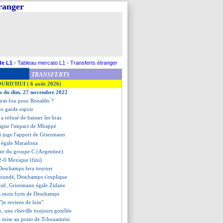
tranger
de L1
-
Tableau mercato L1
-
Transferts étranger
TRANSFERTS
OURD'HUI ( 6 août 2026)
es du dim. 27 novembre 2022
trat fou pour Ronaldo ?
ez garde espoir
 a refusé de baisser les bras
ligne l'impact de Mbappé
 juge l'apport de Griezmann
i égale Maradona
ent du groupe C (Argentine)
2-0 Mexique (fini)
 Deschamps fera tourner
Koundé, Deschamps s'explique
isif, Griezmann égale Zidane
s mots forts de Deschamps
"je reviens de loin"
, une cheville toujours gonflée
a mise au point de Tchouaméni