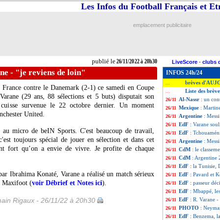
Les Infos du Football Français et E
emplacement publicitaire
publié le
26/11/2022 à 20h30
LiveScore
-
clubs 
ne - "je reviens de loin"
INFOS 24h/24
brèves d'AUJ
...
 de France contre le Danemark (2-1) ce samedi en Coupe
Liste des brèv
...
arane (29 ans, 88 sélections et 5 buts) disputait son
Al-Nassr
: un con
26/11
 cuisse survenue le 22 octobre dernier. Un moment
Mexique
: Martin
26/11
nchester United.
Argentine
: Messi
26/11
EdF
: Varane sou
26/11
e au micro de beIN Sports. C'est beaucoup de travail,
EdF
: Tchouaméni
26/11
'est toujours spécial de jouer en sélection et dans cet
Argentine
: Mess
26/11
t fort qu’on a envie de vivre. Je profite de chaque
CdM
: le classem
26/11
CdM
: Argentine 
26/11
EdF
: la Tunisie,
26/11
ar Ibrahima Konaté, Varane a réalisé un match sérieux
EdF
: Pavard et 
26/11
e Maxifoot (
voir Débrief et Notes ici
).
EdF
: passeur déc
26/11
EdF
: Mbappé, le
26/11
ain Rigaux - 26/11/22 à 20h30
EdF
: R. Varane - 
26/11
PHOTO
: Neymar
26/11
EdF
: Benzema, l
26/11