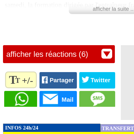
samedi, la formation dirigée par l'entraîneur f
afficher la suite ..
proposé un bail de trois ans au quintuple Ball
millions d'euros ! Un deal incroyable, mais le
la fin de sa carrière restent encore floues...
Lu 40.999 fois
- Damien Da Silva 
afficher les réactions (6)
T
+/-
T
Partager
Twitter
Règlez la
taille du
Mail
texte
pour
l'adapter
à vos
INFOS 24h/24
TRANSFERT
préférences