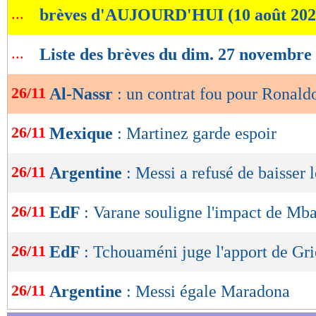
...
brèves d'AUJOURD'HUI (10 août 202
de
lecture
...
Liste des brèves du dim. 27 novembre
OK
26/11
Al-Nassr
: un contrat fou pour Ronald
26/11
Mexique
: Martinez garde espoir
26/11
Argentine
: Messi a refusé de baisser l
26/11
EdF
: Varane souligne l'impact de Mb
26/11
EdF
: Tchouaméni juge l'apport de G
26/11
Argentine
: Messi égale Maradona