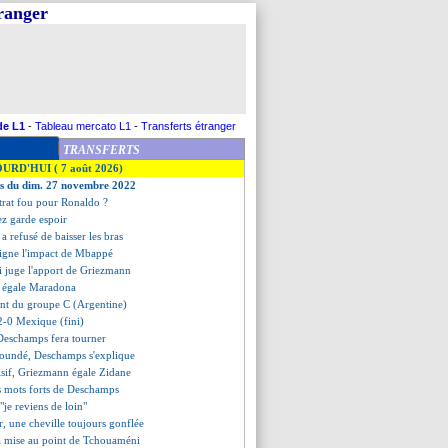
tranger
de L1
-
Tableau mercato L1
-
Transferts étranger
TRANSFERTS
OURD'HUI ( 7 août 2026)
es du dim. 27 novembre 2022
trat fou pour Ronaldo ?
ez garde espoir
 a refusé de baisser les bras
ligne l'impact de Mbappé
 juge l'apport de Griezmann
i égale Maradona
ent du groupe C (Argentine)
2-0 Mexique (fini)
 Deschamps fera tourner
Koundé, Deschamps s'explique
isif, Griezmann égale Zidane
s mots forts de Deschamps
"je reviens de loin"
, une cheville toujours gonflée
a mise au point de Tchouaméni