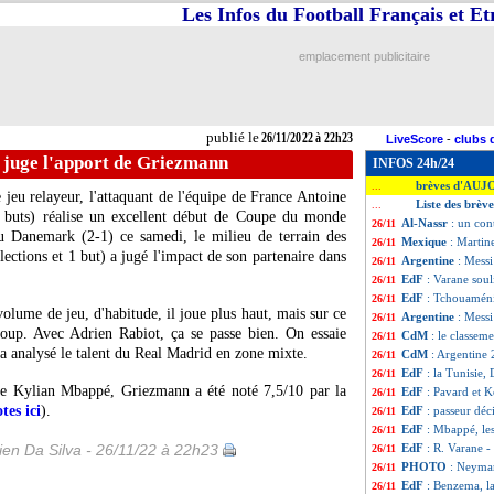
Les Infos du Football Français et E
emplacement publicitaire
publié le
26/11/2022 à 22h23
LiveScore
-
clubs 
 juge l'apport de Griezmann
INFOS 24h/24
brèves d'AUJ
...
jeu relayeur, l'attaquant de l'équipe de France Antoine
Liste des brèv
...
2 buts) réalise un excellent début de Coupe du monde
Al-Nassr
: un con
26/11
au Danemark (2-1) ce samedi, le milieu de terrain des
Mexique
: Martin
26/11
ctions et 1 but) a jugé l'impact de son partenaire dans
Argentine
: Messi
26/11
EdF
: Varane sou
26/11
EdF
: Tchouaméni
26/11
volume de jeu, d'habitude, il joue plus haut, mais sur ce
Argentine
: Mess
26/11
coup. Avec Adrien Rabiot, ça se passe bien. On essaie
CdM
: le classem
26/11
 a analysé le talent du Real Madrid en zone mixte.
CdM
: Argentine 
26/11
EdF
: la Tunisie,
26/11
e de Kylian Mbappé, Griezmann a été noté 7,5/10 par la
EdF
: Pavard et 
26/11
tes ici
).
EdF
: passeur déc
26/11
EdF
: Mbappé, le
26/11
en Da Silva - 26/11/22 à 22h23
EdF
: R. Varane - 
26/11
PHOTO
: Neymar
26/11
EdF
: Benzema, l
26/11