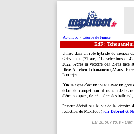
Actu foot
Equipe de France
>
EdF : Tchouaméni
Utilisé dans un rôle hybride de meneur de 
Griezmann (31 ans, 112 sélections et 4
2022. Après la victoire des Bleus face 
Bleus Aurélien Tchouaméni (22 ans, 16 séle
l'entrejeu.
"On sait que c'est un joueur avec un gros 
début de compétition, il nous aide beau
d'être compact, de récupérer des ballons",
Passeur décisif sur le but de la victoir
rédaction de Maxifoot (
voir Débrief et No
Lu 18.507 fois
- Dami