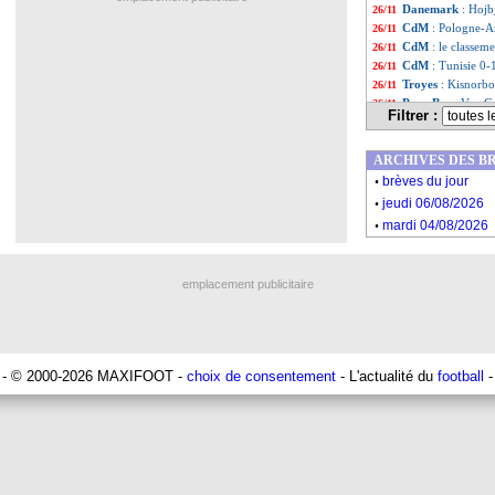
Danemark
: Hojb
26/11
CdM
: Pologne-A
26/11
CdM
: le classem
26/11
CdM
: Tunisie 0-1
26/11
Troyes
: Kisnorbo
26/11
Pays-Bas
: Van G
26/11
Filtrer :
Portugal
: Bruno
26/11
Angleterre
: Sout
26/11
ARCHIVES DES B
Brésil
: Neymar, R
26/11
.
EdF
: Mbappé tir
26/11
brèves du jour
.
Pays-Bas
: Van D
26/11
jeudi 06/08/2026
CdM
: Tunisie-Au
26/11
.
mardi 04/08/2026
Arabie Saoudite
26/11
EdF
: Lizarazu a
26/11
PSG
: l'aveu de 
26/11
emplacement publicitaire
EdF
: la cote pou
26/11
Liste des brèv
...
Liste des brèv
...
- © 2000-2026 MAXIFOOT -
choix de consentement
- L'actualité du
football
-