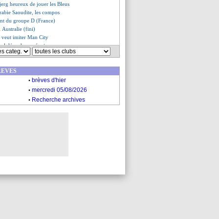
jerg heureux de jouer les Bleus
rabie Saoudite, les compos
ent du groupe D (France)
 Australie (fini)
 veut imiter Man City
aal déçu de son équipe
 Fernandes défend Ronaldo
hgate a aimé le 0-0
REVES
aphinha sort la sulfateuse
.
eur, Valbuena s'étonne
brèves d'hier
ijk répond à Van Basten
.
mercredi 05/08/2026
stralie, les compos
.
Recherche archives
: un cadeau pour les joueurs
ttend Koundé au tournant
Rami sur Neymar
r un but de légende de Giroud !
es du ven. 25 novembre 2022
es du jeu. 24 novembre 2022