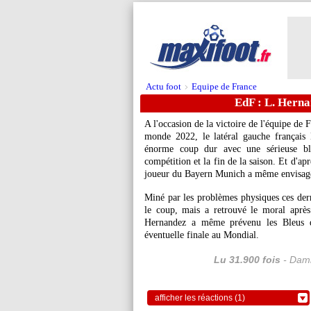
Actu foot
Equipe de France
>
EdF : L. Hernan
A l'occasion de la victoire de l'équipe de 
monde 2022, le latéral gauche français
énorme coup dur avec une sérieuse bl
compétition et la fin de la saison. Et d'a
joueur du Bayern Munich a même envisagé 
Miné par les problèmes physiques ces dern
le coup, mais a retrouvé le moral aprè
Hernandez a même prévenu les Bleus qu'
éventuelle finale au Mondial.
Lu 31.900 fois
- Dami
afficher les réactions (1)