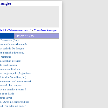
tranger
a mise au point de Tchouaméni
é l'état d'esprit
des Bleus, qualifiés en 8es
re logique pour Deschamps
t bien senti
-Mexique, les compos
ouligne les efforts
de L1
-
Tableau mercato L1
-
Transferts étranger
appé rejoint Zidane !
TRANSFERTS
ent du groupe D (France)
1 Danemark (fini)
e se méfie des Allemands
stat cash de De Bruyne
z a pensé à dire stop...
e Matthaüs !
k, Stéphan prévient
 la qualification
scuté avec Endrick
ent du groupe C (Argentine)
0 Arabie Saoudite (fini)
sse émotion de Lewandowski
nemark, les compos
y, un penalty à retirer ?
re pour Balde
arqué Payet
en, Owen ne comprend pas
rd - "si Eden est bon..."