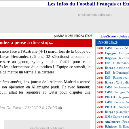
Les Infos du Football Français et E
EdF
: Benzema, l
26/11
EdF
: Varane a aim
26/11
VIDEO
: la joie 
26/11
emplacement publicitaire
EdF
: une victoi
26/11
EdF
: Koundé s'es
26/11
CdM
: Argentine
26/11
EdF
: Griezmann s
26/11
publié le
26/11/2022 à 17h23
LiveScore
-
clubs 
EdF
: 31 buts, Mb
26/11
dez a pensé à dire stop...
INFOS 24h/24
CdM
: le classem
26/11
CdM
: France 2-
26/11
France face à l'Australie (4-1) mardi lors de la Coupe du
Espagne
: Enriqu
26/11
 Lucas Hernandez (26 ans, 32 sélections) a connu un
Belgique
: le con
26/11
essure au genou, synonyme d'un forfait pour cette
EdF
: L. Hernande
26/11
près les informations du quotidien L'Equipe ce samedi, le
Barça
: le tacle d
26/11
de mettre un terme à sa carrière !
EdF
: le Danemar
26/11
EdF
: Rabiot veut
26/11
ières années, l'ex-joueur de l'Atletico Madrid a accusé
Barça
: Xavi a di
26/11
s son opération en Allemagne jeudi. Et avec humour,
CdM
: le classem
26/11
il allait les rejoindre au Qatar pour disputer une
CdM
: Pologne 2-
26/11
PHOTO
: la gro
26/11
CdM
: France-Da
26/11
PHOTO
: Szczesn
en Da Silva - 26/11/22 à 17h23
26/11
Barça
: ça accélè
26/11
OM
: Galtier a m
26/11
Angleterre
: Fod
26/11
Belgique
: E. Haza
26/11
emplacement publicitaire