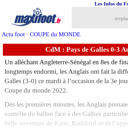
Les Infos du F
emplac
>
Actu foot
COUPE du MONDE
CdM : Pays de Galles 0-3 An
Un alléchant Angleterre-Sénégal en 8es de fin
...
brèves d'AUJOURD'HUI ( 8 août 202
longtemps endormi, les Anglais ont fait la dif
Galles (3-0) ce mardi à l’occasion de la 3e jo
...
Liste des brèves du mer. 30 novembre
Coupe du monde 2022.
29/11
Etats-Unis
: seuls contre le monde po
Dès les premières minutes, les Anglais prenaie
contrôle du ballon face à des Gallois particuli
29/11
Iran
: une injustice pour Queiroz
belle ouverture de Kane, Rashford avait l’oppo