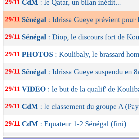
29/11
CdM
: le Qatar, un bilan inédit...
de
lecture
29/11
Sénégal
: Idrissa Gueye prévient pour l
OK
29/11
Sénégal
: Diop, le discours fort de Ko
29/11
PHOTOS
: Koulibaly, le brassard h
29/11
Sénégal
: Idrissa Gueye suspendu en 8
29/11
VIDEO
: le but de la qualif' de Koulib
29/11
CdM
: le classement du groupe A (Pa
29/11
CdM
: Equateur 1-2 Sénégal (fini)