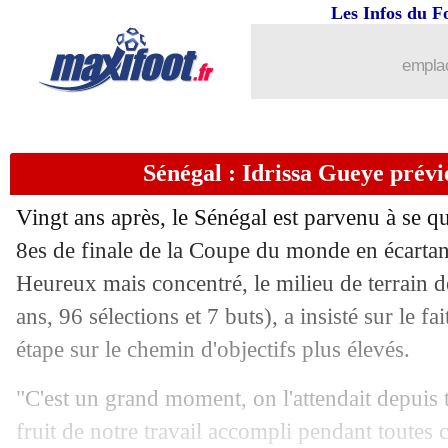
29/11
CdM
: Iran 0-1 Etats-Unis (fini)
Les Infos du F
29/11
CdM
: Pays de Galles 0-3 Angleterre (
emplac
29/11
Tunisie
: J. Kadri - "rien n'est impossi
Sénégal : Idrissa Gueye prévie
29/11
VIDEO
: le joli coup-franc de Rashfo
Vingt ans après, le Sénégal est parvenu à se q
29/11
Juve
: Allegri confirmé à son poste
8es de finale de la Coupe du monde en écartan
Heureux mais concentré, le milieu de terrain 
29/11
CdM
: encore une première pour Frapp
ans, 96 sélections et 7 buts), a insisté sur le fai
29/11
Real
: Benzema, une reprise le 9 déc
étape sur le chemin d'objectifs plus élevés.
"C'est un grand moment, on l'attendait depuis t
29/11
Brésil
: Neymar forfait pour le Camer
fruit de notre travail accompli pendant toutes