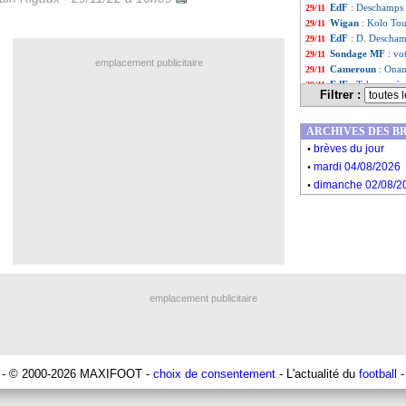
EdF
: Deschamps 
29/11
Wigan
: Kolo Tou
29/11
EdF
: D. Descham
29/11
Sondage MF
: vo
29/11
emplacement publicitaire
Cameroun
: Onana
29/11
EdF
: Tchouaméni
29/11
Filtrer :
PSG
: le Parc, A
29/11
EdF
: Benzema es
29/11
ARCHIVES DES B
PSG
: le Qatar, 
29/11
.
Juve
: la lettre d
29/11
brèves du jour
.
Liste des brèv
...
mardi 04/08/2026
Liste des brèv
...
.
dimanche 02/08/2
emplacement publicitaire
- © 2000-2026 MAXIFOOT -
choix de consentement
- L'actualité du
football
-