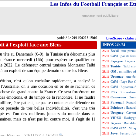
Les Infos du Football Français et E
CdM
: le Qatar, u
29/11
Sénégal
: Idrissa
29/11
Sénégal
: Diop, l
29/11
emplacement publicitaire
PHOTOS
: Kouli
29/11
Sénégal
: Idrissa
29/11
VIDEO
: le but d
29/11
CdM
: le classem
29/11
publié le
29/11/2022 à 16h09
LiveScore
-
clubs 
CdM
: Equateur 1
29/11
oit à l'exploit face aux Bleus
INFOS 24h/24
CdM
: Pays-Bas 2
29/11
Brésil
: une premi
29/11
enu tête au Danemark (0-0), la Tunisie n'a désormais plus
CdM
: pas de Rus
29/11
la France mercredi (16h) pour espérer se qualifier en
Espagne
: Gaya a 
29/11
e 2022. Le défenseur central tunisien Montassar Talbi
Tunisie
: Talbi cro
29/11
e à un exploit de son équipe demain contre les Bleus.
OM
: un milieu p
29/11
Uruguay
: une é
29/11
tition, c'est qu'on enchaîne rapidement, a analysé le
CdM
: Pays-Bas-Q
29/11
l'Australie, on a une occasion en or de se racheter, de
CdM
: Equateur-
29/11
 chose de grand contre la France. Ce sera forcément un
PSG
: 3 investiss
29/11
es émotions, et du tempo de la rencontre. Il ne faudra
Cameroun
: Onan
29/11
libre, être patient, ne pas se contenter de défendre ou
Portugal
: Ronal
29/11
Belgique
: Hazard
e possède de très belles individualités, c'est une très
29/11
Uruguay
: Cavani
29/11
pé est l'un des meilleurs joueurs du monde dans ce
VIDEO
: Rodrygo
29/11
emaines, mais ce n'est pas lui contre moi, il s'agit de 11
Bayern
: Ronaldo
29/11
CdM 2022
: Mbap
29/11
Juve
: Ferrero fut
29/11
in Rigaux - 29/11/22 à 16h09