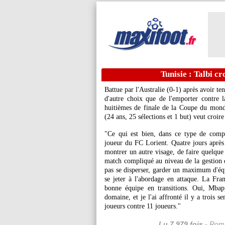
Tunisie : Talbi cr
Battue par l'Australie (0-1) après avoir t
d'autre choix que de l'emporter contre 
huitièmes de finale de la Coupe du mond
(24 ans, 25 sélections et 1 but) veut croir
"Ce qui est bien, dans ce type de compé
joueur du FC Lorient. Quatre jours après 
montrer un autre visage, de faire quelque
match compliqué au niveau de la gestion d
pas se disperser, garder un maximum d'équi
se jeter à l'abordage en attaque. La Franc
bonne équipe en transitions. Oui, Mbap
domaine, et je l'ai affronté il y a trois s
joueurs contre 11 joueurs."
Lu 7.979 fois
- Roma