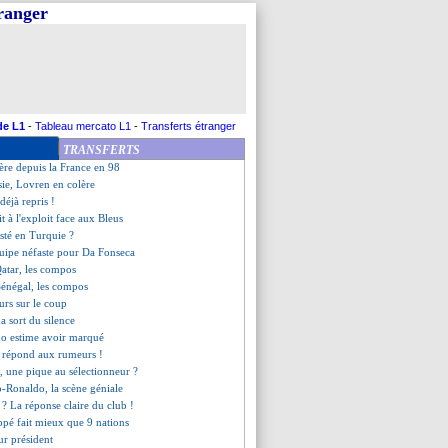
tranger
n bilan inédit...
 Gueye prévient pour la suite
e discours fort de Koulibaly
baly, le brassard hommage
 Gueye suspendu en 8es
e la qualif' de Koulibaly
ent du groupe A (Pays-Bas)
de L1
-
Tableau mercato L1
-
Transferts étranger
-2 Sénégal (fini)
TRANSFERTS
-0 Qatar (fini)
ère depuis la France en 98
sie, Lovren en colère
déjà repris !
it à l'exploit face aux Bleus
isté en Turquie ?
quipe néfaste pour Da Fonseca
atar, les compos
Sénégal, les compos
eurs sur le coup
a sort du silence
do estime avoir marqué
 répond aux rumeurs !
, une pique au sélectionneur ?
-Ronaldo, la scène géniale
 ? La réponse claire du club !
pé fait mieux que 9 nations
ur président