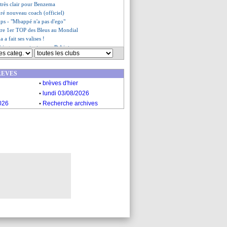
très clair pour Benzema
ré nouveau coach (officiel)
ps - "Mbappé n'a pas d'ego"
tre 1er TOP des Bleus au Mondial
 a fait ses valises !
 juge son entente avec Rabiot
l-Khelaïfi en remet une couche
t à La Réunion
REVES
Al-Khelaïfi s'amuse des rumeurs
.
'adieu d'Agnelli
brèves d'hier
es du lun. 28 novembre 2022
.
lundi 03/08/2026
es du dim. 27 novembre 2022
.
026
Recherche archives