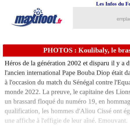
29/11
Tunisie
: J. Kadri - "rien n'est impossi
Les Infos du F
29/11
VIDEO
: le joli coup-franc de Rashfo
emplac
29/11
Juve
: Allegri confirmé à son poste
PHOTOS : Koulibaly, le br
29/11
CdM
: encore une première pour Frapp
Héros de la génération 2002 et disparu il y a 
29/11
Real
: Benzema, une reprise le 9 déc
l'ancien international Pape Bouba Diop était da
à l'occasion du match du Sénégal contre l'Equ
29/11
Brésil
: Neymar forfait pour le Camer
monde 2022. La preuve, le capitaine des Lions
29/11
EdF
: Mbappé, petite alerte à la chevil
un brassard floqué du numéro 19, en hommage 
qualification, les hommes d'Aliou Cissé ont ég
29/11
Qatar
: Sanchez a vu du positif
une affiche à l'effigie de leur aîné. Emouvant.