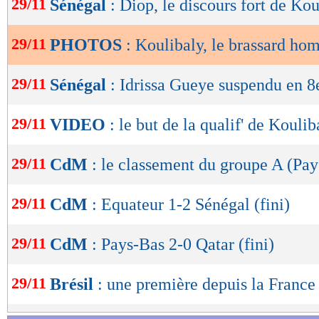
29/11
Sénégal
: Diop, le discours fort de Ko
de
L'hommage des joue
lecture
29/11
PHOTOS
: Koulibaly, le brassard h
OK
29/11
Sénégal
: Idrissa Gueye suspendu en 8
29/11
VIDEO
: le but de la qualif' de Koulib
29/11
CdM
: le classement du groupe A (Pa
29/11
CdM
: Equateur 1-2 Sénégal (fini)
29/11
CdM
: Pays-Bas 2-0 Qatar (fini)
29/11
Brésil
: une première depuis la France