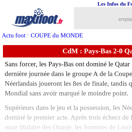
29/11
Brésil
: Neymar forfait pour le Camer
Les Infos du F
29/11
EdF
: Mbappé, petite alerte à la chevil
emplac
29/11
Qatar
: Sanchez a vu du positif
>
Actu foot
COUPE du MONDE
CdM : Pays-Bas 2-0 Qat
29/11
Sporting
: Amorim a prolongé (officie
Sans forcer, les Pays-Bas ont dominé le Qatar 
29/11
Sénégal
: Mané, la belle pensée de Cis
dernière journée dans le groupe A de la Cou
Néerlandais joueront les 8es de finale, tandis q
29/11
Pays-Bas
: Van Dijk attend le déclic
Mondial sans avoir marqué le moindre point.
29/11
CdM
: Iran-Etats-Unis, les compos
Supérieurs dans le jeu et la possession, les Né
dominé le premier acte. Après trois échecs de 
29/11
Pays-Bas
: Van Gaal imbattable à la 
onze titulaire des Oranje, les hommes de Loui