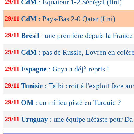
29/11
CdM
: Equateur 1-2 Sénégal (fini)
de
Derrière, les Bataves ont géré tranquillement l
lecture
partie et pensaient même marquer une troisièm
29/11
CdM
: Pays-Bas 2-0 Qatar (fini)
OK
Berghuis annulé par la VAR pour une main de 
29/11
Brésil
: une première depuis la France
de match, Berghuis manquait encore de chance 
heurtait la barre transversale de Barsham. Une 
29/11
CdM
: pas de Russie, Lovren en colèr
pour les Pays-Bas.
29/11
Espagne
: Gaya a déjà repris !
Pays-Bas
Qatar
-
29/11
Tunisie
: Talbi croit à l'exploit face a
63 %
POSSESSION
(%)
784
PASSES
(réussies %)
(92 %)
29/11
OM
: un milieu pisté en Turquie ?
13
TIRS
(cadrés)
(4)
4
CORNERS JOUES
29/11
Uruguay
: une équipe néfaste pour D
9
FAUTES SUBIES