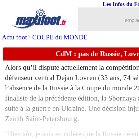
29/11
Qatar
: Sanchez a vu du positif
Les Infos du F
29/11
Sporting
: Amorim a prolongé (officie
emplac
29/11
Sénégal
: Mané, la belle pensée de Cis
>
Actu foot
COUPE du MONDE
CdM : pas de Russie, Lovr
29/11
Pays-Bas
: Van Dijk attend le déclic
Alors qu’il dispute actuellement la compétition
29/11
CdM
: Iran-Etats-Unis, les compos
défenseur central Dejan Lovren (33 ans, 74 séle
l’absence de la Russie à la Coupe du monde 20
29/11
Pays-Bas
: Van Gaal imbattable à la 
finaliste de la précédente édition, la Sbornaya 
29/11
CdM
: Pays de Galles-Angleterre, les
suite à la guerre en Ukraine. Une décision inju
Zenith Saint-Petersbourg.
29/11
CdM
: le Qatar, un bilan inédit...
"Bien sûr, je suis en colère que la Russie ne 