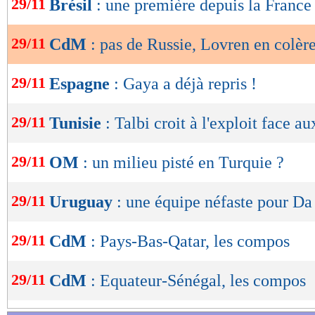
29/11
Brésil
: une première depuis la France
de
lecture
29/11
CdM
: pas de Russie, Lovren en colèr
OK
29/11
Espagne
: Gaya a déjà repris !
29/11
Tunisie
: Talbi croit à l'exploit face a
29/11
OM
: un milieu pisté en Turquie ?
29/11
Uruguay
: une équipe néfaste pour D
29/11
CdM
: Pays-Bas-Qatar, les compos
29/11
CdM
: Equateur-Sénégal, les compos