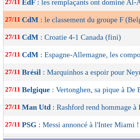
27/11
EdF
: les remplaçants ont dominé Al-
de
lecture
27/11
CdM
: le classement du groupe F (Bel
OK
27/11
CdM
: Croatie 4-1 Canada (fini)
27/11
CdM
: Espagne-Allemagne, les comp
27/11
Brésil
: Marquinhos a espoir pour Ne
27/11
Belgique
: Vertonghen, sa pique à De 
27/11
Man Utd
: Rashford rend hommage à
27/11
PSG
: Messi annoncé à l'Inter Miami !