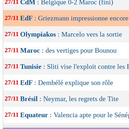
27/11
CdM
: Belgique 0-2 Maroc (fini)
de
lecture
27/11
EdF
: Griezmann impressionne encore
OK
27/11
Olympiakos
: Marcelo vers la sortie
27/11
Maroc
: des vertiges pour Bounou
27/11
Tunisie
: Sliti vise l'exploit contre les
27/11
EdF
: Dembélé explique son rôle
27/11
Brésil
: Neymar, les regrets de Tite
27/11
Equateur
: Valencia apte pour le Séné