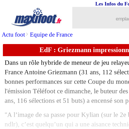
27/11
Pays-Bas
: le message de Depay à Van
Les Infos du F
27/11
PSG
: Miami, l'entourage de Messi d
emplac
27/11
EdF
: les remplaçants ont dominé Al-
>
Actu foot
Equipe de France
EdF : Griezmann impressionn
27/11
CdM
: le classement du groupe F (Bel
Dans un rôle hybride de meneur de jeu relayeur
27/11
CdM
: Croatie 4-1 Canada (fini)
France Antoine Griezmann (31 ans, 112 sélecti
bonnes performances sur cette Coupe du mon
27/11
CdM
: Espagne-Allemagne, les comp
l'émission Téléfoot ce dimanche, le buteur de
27/11
Brésil
: Marquinhos a espoir pour Ne
ans, 116 sélections et 51 buts) a encensé son p
"A l’image de sa passe pour Kylian (sur le 2e
27/11
Belgique
: Vertonghen, sa pique à De 
ndlr), c’est quelqu’un qui a une aisance techni