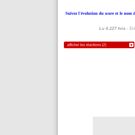
Suivez l'évolution du score et le nom 
Lu 6.227 fois
- Er
afficher les réactions (2)