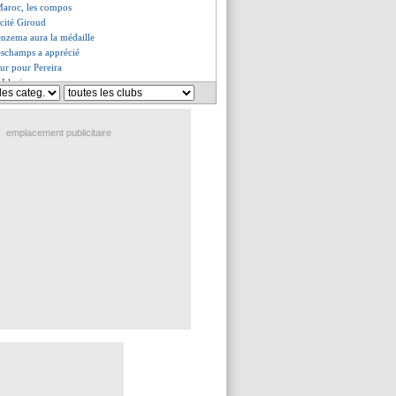
Maroc, les compos
icité Giroud
enzema aura la médaille
schamps a apprécié
ur pour Pereira
 Lloris
, Giroud rassure
icoud s'agace !
 pessimisme pour l'Allemagne
emplacement publicitaire
a Rica, les compos
oli score pour les Bleus
hi encense Rabiot
, Deschamps adore
bluffé Tchouaméni
, la fierté de Scaloni
pour le choc Espagne-Allemagne !
ves du sam. 26 novembre 2022
es du ven. 25 novembre 2022