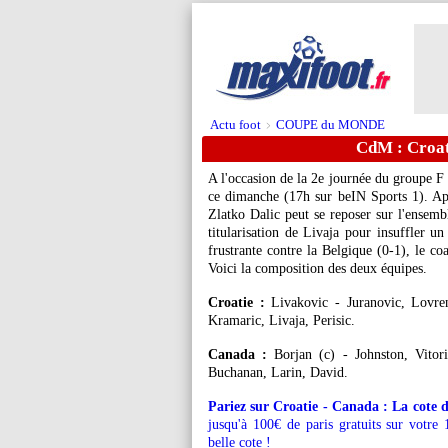
Actu foot
COUPE du MONDE
>
CdM : Croat
A l'occasion de la 2e journée du groupe F
ce dimanche (17h sur beIN Sports 1). Apr
Zlatko Dalic peut se reposer sur l'ensembl
titularisation de Livaja pour insuffler un
frustrante contre la Belgique (0-1), le co
Voici la composition des deux équipes.
Croatie :
Livakovic - Juranovic, Lovren
Kramaric, Livaja, Perisic.
Canada :
Borjan (c) - Johnston, Vitori
Buchanan, Larin, David.
Pariez sur Croatie - Canada : La cote 
jusqu'à 100€ de paris gratuits sur votre 
belle cote !