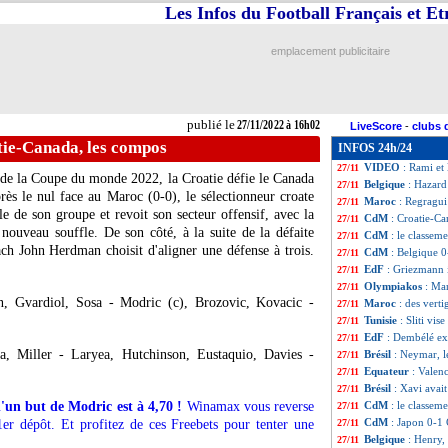
Les Infos du Football Français et E
EdF
: les rempla
27/11
CdM
: le classem
27/11
CdM
: Croatie 4-
27/11
emplacement publicitaire
CdM
: Espagne-A
27/11
Brésil
: Marquinh
27/11
Belgique
: Verton
27/11
Man Utd
: Rashf
27/11
publié le
27/11/2022 à 16h02
LiveScore
-
clubs 
PSG
: Messi anno
27/11
ie-Canada, les compos
INFOS 24h/24
EdF
: T. Hernande
27/11
VIDEO
: Rami et
27/11
 de la Coupe du monde 2022, la Croatie défie le Canada
Belgique
: Hazard
27/11
ès le nul face au Maroc (0-0), le sélectionneur croate
Maroc
: Regragu
27/11
e de son groupe et revoit son secteur offensif, avec la
CdM
: Croatie-C
27/11
 nouveau souffle. De son côté, à la suite de la défaite
CdM
: le classem
27/11
ach John Herdman choisit d'aligner une défense à trois.
CdM
: Belgique 0
27/11
EdF
: Griezmann 
27/11
Olympiakos
: Mar
27/11
, Gvardiol, Sosa - Modric (c), Brozovic, Kovacic -
Maroc
: des vert
27/11
Tunisie
: Sliti vis
27/11
EdF
: Dembélé ex
27/11
a, Miller - Laryea, Hutchinson, Eustaquio, Davies -
Brésil
: Neymar, le
27/11
Equateur
: Valen
27/11
Brésil
: Xavi avait
27/11
d'un but de Modric est à 4,70 !
Winamax vous reverse
CdM
: le classe
27/11
CdM
: Japon 0-1 
1er dépôt. Et profitez de ces Freebets pour tenter une
27/11
Belgique
: Henry,
27/11