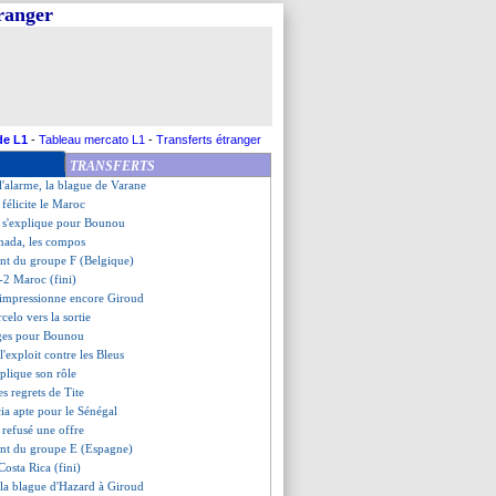
tranger
çants ont dominé Al-Ahli
ent du groupe F (Belgique)
1 Canada (fini)
llemagne, les compos
os a espoir pour Neymar
ghen, sa pique à De Bruyne !
ord rend hommage à Ronaldo
de L1
-
Tableau mercato L1
-
Transferts étranger
ncé à l'Inter Miami !
TRANSFERTS
z joue aussi pour son frère
 l'alarme, la blague de Varane
 félicite le Maroc
i s'explique pour Bounou
anada, les compos
ent du groupe F (Belgique)
-2 Maroc (fini)
impressionne encore Giroud
celo vers la sortie
iges pour Bounou
e l'exploit contre les Bleus
plique son rôle
s regrets de Tite
cia apte pour le Sénégal
 refusé une offre
ment du groupe E (Espagne)
Costa Rica (fini)
 la blague d'Hazard à Giroud