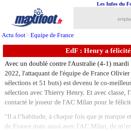
27/11
Belgique
: Hazard félicite le Maroc
Les Infos du F
27/11
Maroc
: Regragui s'explique pour Bo
emplac
27/11
CdM
: Croatie-Canada, les compos
>
Actu foot
Equipe de France
EdF : Henry a félicit
27/11
CdM
: le classement du groupe F (Bel
Avec un doublé contre l'Australie (4-1) mard
27/11
CdM
: Belgique 0-2 Maroc (fini)
2022, l'attaquant de l'équipe de France Olivie
sélections et 51 buts) est devenu le co-meilleur
27/11
EdF
: Griezmann impressionne encore
sélection avec Thierry Henry. Et avec classe, 
27/11
Olympiakos
: Marcelo vers la sortie
contacté le joueur de l'AC Milan pour le félicit
"Il a l’habitude, à chaque fois que je marque 
27/11
Maroc
: des vertiges pour Bounou
de France mais aussi avec l'AC Milan, de m’e