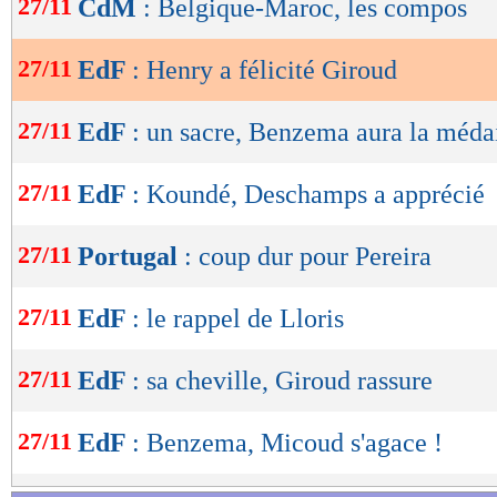
27/11
CdM
: Belgique-Maroc, les compos
de
lecture
27/11
EdF
: Henry a félicité Giroud
OK
27/11
EdF
: un sacre, Benzema aura la méda
27/11
EdF
: Koundé, Deschamps a apprécié
27/11
Portugal
: coup dur pour Pereira
27/11
EdF
: le rappel de Lloris
27/11
EdF
: sa cheville, Giroud rassure
27/11
EdF
: Benzema, Micoud s'agace !