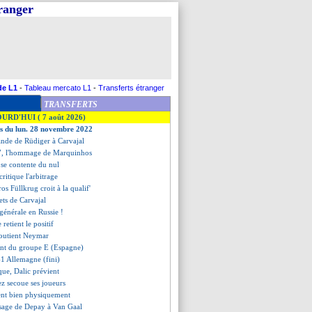
tranger
de L1
-
Tableau mercato L1
-
Transferts étranger
TRANSFERTS
OURD'HUI ( 7 août 2026)
es du lun. 28 novembre 2022
ande de Rüdiger à Carvajal
7, l'hommage de Marquinhos
 se contente du nul
ritique l'arbitrage
ros Füllkrug croit à la qualif'
rets de Carvajal
 générale en Russie !
 retient le positif
soutient Neymar
ment du groupe E (Espagne)
-1 Allemagne (fini)
ique, Dalic prévient
ez secoue ses joueurs
sent bien physiquement
ssage de Depay à Van Gaal