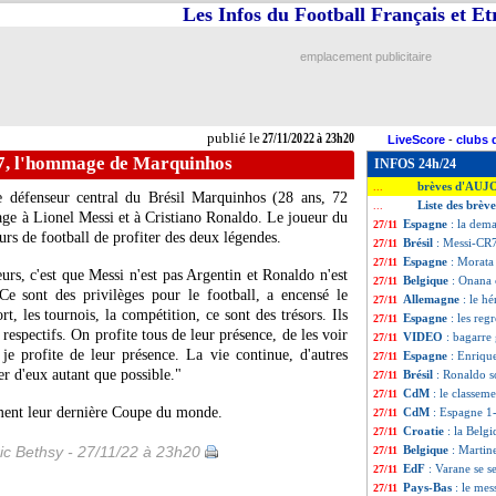
Les Infos du Football Français et E
emplacement publicitaire
publié le
27/11/2022 à 23h20
LiveScore
-
clubs 
R7, l'hommage de Marquinhos
INFOS 24h/24
brèves d'AUJ
...
e défenseur central du Brésil Marquinhos (28 ans, 72
Liste des brèv
...
age à Lionel Messi et à Cristiano Ronaldo. Le joueur du
Espagne
: la dem
27/11
rs de football de profiter des deux légendes.
Brésil
: Messi-CR
27/11
Espagne
: Morata
27/11
eurs, c'est que Messi n'est pas Argentin et Ronaldo n'est
Belgique
: Onana c
27/11
Ce sont des privilèges pour le football, a encensé le
Allemagne
: le hé
27/11
t, les tournois, la compétition, ce sont des trésors. Ils
Espagne
: les reg
27/11
respectifs. On profite tous de leur présence, de les voir
VIDEO
: bagarre
27/11
je profite de leur présence. La vie continue, d'autres
Espagne
: Enrique
27/11
er d'eux autant que possible."
Brésil
: Ronaldo 
27/11
CdM
: le classe
27/11
ement leur dernière Coupe du monde.
CdM
: Espagne 1
27/11
Croatie
: la Belg
27/11
ic Bethsy - 27/11/22 à 23h20
Belgique
: Martin
27/11
EdF
: Varane se 
27/11
Pays-Bas
: le me
27/11