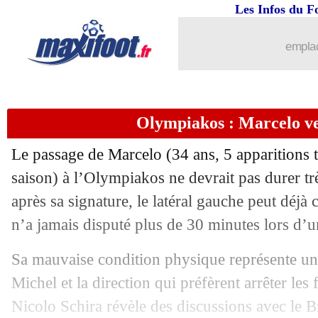
27/11
PSG
: Miami, l'entourage de Messi d
Les Infos du F
27/11
EdF
: les remplaçants ont dominé Al-
emplac
27/11
CdM
: le classement du groupe F (Bel
Olympiakos : Marcelo ver
27/11
CdM
: Croatie 4-1 Canada (fini)
Le passage de Marcelo (34 ans, 5 apparitions t
27/11
CdM
: Espagne-Allemagne, les comp
saison) à l’Olympiakos ne devrait pas durer t
après sa signature, le latéral gauche peut déjà 
27/11
Brésil
: Marquinhos a espoir pour Ne
n’a jamais disputé plus de 30 minutes lors d’u
27/11
Belgique
: Vertonghen, sa pique à De 
Sa mauvaise condition physique représente un 
Michel et la direction qui préfèrent arrêter les f
27/11
Man Utd
: Rashford rend hommage à
Nicolo Schira révèle des discussions avec le B