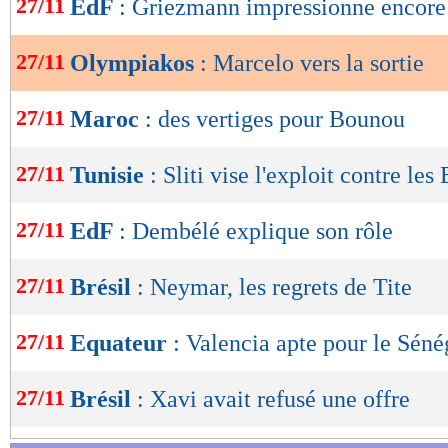
27/11
EdF
: Griezmann impressionne encore
de
lecture
27/11
Olympiakos
: Marcelo vers la sortie
OK
27/11
Maroc
: des vertiges pour Bounou
27/11
Tunisie
: Sliti vise l'exploit contre les
27/11
EdF
: Dembélé explique son rôle
27/11
Brésil
: Neymar, les regrets de Tite
27/11
Equateur
: Valencia apte pour le Séné
27/11
Brésil
: Xavi avait refusé une offre