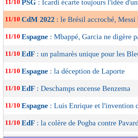
11/10
PSG
: Icardi écarte toujours l'idée d'u
de
lecture
11/10
CdM 2022
: le Brésil accroché, Messi 
OK
11/10
Espagne
: Mbappé, Garcia ne digère pa
11/10
EdF
: un palmarès unique pour les Ble
11/10
Espagne
: la déception de Laporte
11/10
EdF
: Deschamps encense Benzema
11/10
Espagne
: Luis Enrique et l'inventio
11/10
EdF
: la colère de Pogba contre Pavard