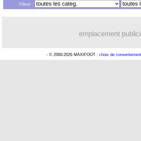
...
Liste des brèves du dim. 10 octobre 2
Filtrer :
...
Liste des brèves du sam. 9 octobre 20
emplacement publici
- © 2000-2026 MAXIFOOT -
choix de consentemen