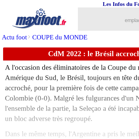
11/10
LdN
: le jackpot pour la FFF !
Les Infos du F
11/10
EdF
: l'Euro, Deschamps a tourné la p
emplac
11/10
VIDEO
: Shaqiri fait polémique en sé
>
Actu foot
COUPE du MONDE
CdM 2022 : le Brésil accroch
11/10
Barça
: Koeman, Pjanic en remet une 
A l'occasion des éliminatoires de la Coupe d
11/10
EdF
: Mavuba savoure la revanche de 
Amérique du Sud, le Brésil, toujours en tête d
accroché, pour la première fois de cette campa
11/10
Newcastle
: 4 joueurs de MU déjà visé
Colombie (0-0). Malgré les fulgurances d'un 
11/10
Belgique
: les Bleus, Martinez n'a pas 
l'ensemble de la partie, la Seleçao a été incapab
un bloc adverse très regroupé.
11/10
Nice
: Lemina victime d'un cambriola
Dans le même temps, l'Argentine a pris le meil