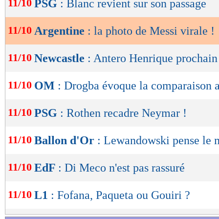
11/10
PSG
: Blanc revient sur son passage
de
Le Parisien décisi
lecture
11/10
Argentine
: la photo de Messi virale !
OK
11/10
Newcastle
: Antero Henrique prochain
11/10
OM
: Drogba évoque la comparaison 
11/10
PSG
: Rothen recadre Neymar !
11/10
Ballon d'Or
: Lewandowski pense le m
11/10
EdF
: Di Meco n'est pas rassuré
11/10
L1
: Fofana, Paqueta ou Gouiri ?