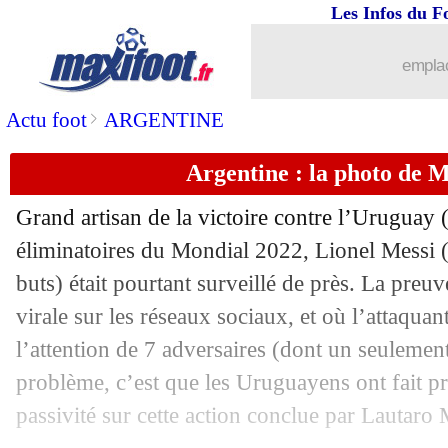
Les Infos du F
emplac
>
Actu foot
ARGENTINE
Argentine : la photo de Me
Grand artisan de la victoire contre l’Uruguay (
éliminatoires du Mondial 2022, Lionel Messi (
buts) était pourtant surveillé de près. La preu
virale sur les réseaux sociaux, et où l’attaquan
l’attention de 7 adversaires (dont un seulement
problème, c’est que les Uruguayens ont fait p
passivité sur cette action conclue par Lautaro 