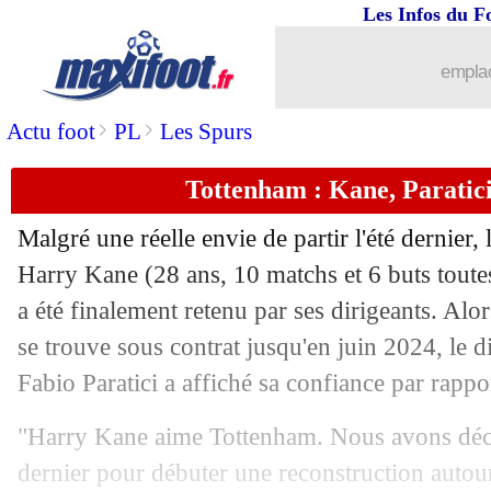
Les Infos du F
11/10
CdM 2022
: la Côte d'Ivoire répond 
emplac
11/10
Barça
: Agüero et Dembélé sur le reto
>
>
Actu foot
PL
Les Spurs
11/10
OM
: Bouanga dément un appel du pi
Tottenham : Kane, Paratici
11/10
Lyon
: Denayer contacté par le Milan
Malgré une réelle envie de partir l'été dernier
11/10
PSG
: Blanc revient sur son passage
Harry Kane (28 ans, 10 matchs et 6 buts toutes
a été finalement retenu par ses dirigeants. Alor
11/10
Argentine
: la photo de Messi virale !
se trouve sous contrat jusqu'en juin 2024, le d
Fabio Paratici a affiché sa confiance par rapport
11/10
Newcastle
: Antero Henrique prochain
"Harry Kane aime Tottenham. Nous avons déci
11/10
OM
: Drogba évoque la comparaison 
dernier pour débuter une reconstruction autou