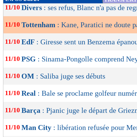
de
11/10
Divers
: ses refus, Blanc n'a pas de reg
lecture
11/10
Tottenham
: Kane, Paratici ne doute p
OK
11/10
EdF
: Giresse sent un Benzema épano
11/10
PSG
: Sinama-Pongolle comprend Ne
11/10
OM
: Saliba juge ses débuts
11/10
Real
: Bale se proclame golfeur numé
11/10
Barça
: Pjanic juge le départ de Grie
11/10
Man City
: libération refusée pour M