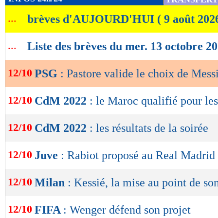
de
...
brèves d'AUJOURD'HUI ( 9 août 202
lecture
OK
...
Liste des brèves du mer. 13 octobre 2
12/10
PSG
: Pastore valide le choix de Mess
12/10
CdM 2022
: le Maroc qualifié pour le
12/10
CdM 2022
: les résultats de la soirée
12/10
Juve
: Rabiot proposé au Real Madrid
12/10
Milan
: Kessié, la mise au point de so
12/10
FIFA
: Wenger défend son projet