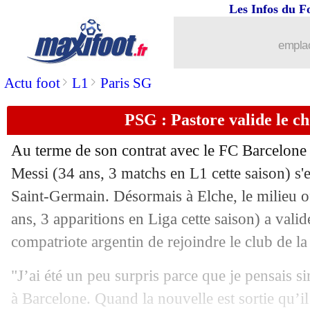
Les Infos du F
emplac
>
>
Actu foot
L1
Paris SG
PSG : Pastore valide le c
Au terme de son contrat avec le FC Barcelone c
Messi (34 ans, 3 matchs en L1 cette saison) s'e
Saint-Germain. Désormais à Elche, le milieu of
ans, 3 apparitions en Liga cette saison) a valid
compatriote argentin de rejoindre le club de la 
"J’ai été un peu surpris parce que je pensais si
à Barcelone. Quand la nouvelle est sortie qu’il 