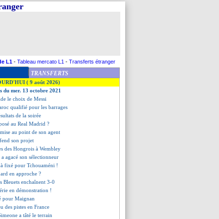
tranger
de L1
-
Tableau mercato L1
-
Transferts étranger
TRANSFERTS
OURD'HUI ( 9 août 2026)
es du mer. 13 octobre 2021
lide le choix de Messi
aroc qualifié pour les barrages
ésultats de la soirée
oposé au Real Madrid ?
a mise au point de son agent
fend son projet
res des Hongrois à Wembley
 a agacé son sélectionneur
éjà fixé pour Tchouaméni !
ard en approche ?
es Bleuets enchaînent 3-0
gérie en démonstration !
rcé pour Maignan
eu des pistes en France
Simeone a tâté le terrain