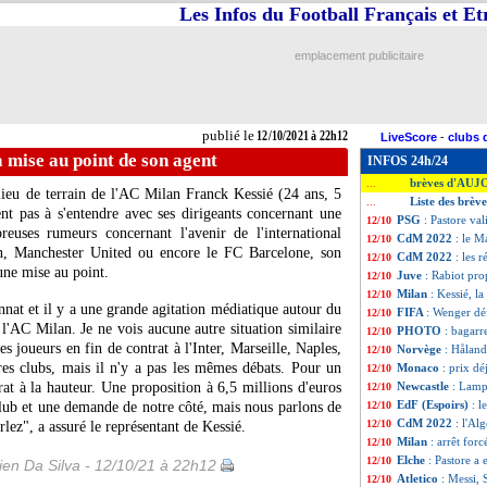
Les Infos du Football Français et E
emplacement publicitaire
publié le
12/10/2021 à 22h12
LiveScore
-
clubs 
a mise au point de son agent
INFOS 24h/24
brèves d'AUJ
...
lieu de terrain de l'AC Milan Franck Kessié (24 ans, 5
Liste des brèv
...
nt pas à s'entendre avec ses dirigeants concernant une
PSG
: Pastore va
12/10
euses rumeurs concernant l'avenir de l'international
CdM 2022
: le M
12/10
ain, Manchester United ou encore le FC Barcelone, son
CdM 2022
: les r
12/10
une mise au point.
Juve
: Rabiot pr
12/10
Milan
: Kessié, l
12/10
nat et il y a une grande agitation médiatique autour du
FIFA
: Wenger dé
12/10
l'AC Milan. Je ne vois aucune autre situation similaire
PHOTO
: bagar
12/10
s joueurs en fin de contrat à l'Inter, Marseille, Naples,
Norvège
: Håland
12/10
es clubs, mais il n'y a pas les mêmes débats. Pour un
Monaco
: prix d
12/10
rat à la hauteur. Une proposition à 6,5 millions d'euros
Newcastle
: Lamp
12/10
EdF (Espoirs)
: l
 club et une demande de notre côté, mais nous parlons de
12/10
CdM 2022
: l'Al
12/10
rlez", a assuré le représentant de Kessié.
Milan
: arrêt fo
12/10
Elche
: Pastore a 
12/10
en Da Silva - 12/10/21 à 22h12
Atletico
: Messi, 
12/10