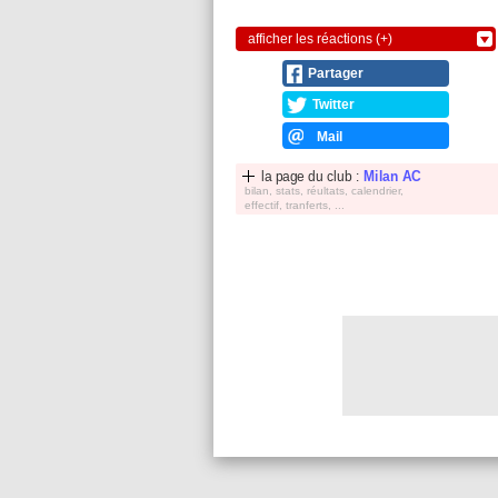
afficher les réactions (+)
Partager
Twitter
Mail
la page du club :
Milan AC
bilan, stats, réultats, calendrier,
effectif, tranferts, ...