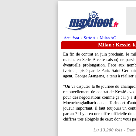
Actu foot
Serie A
Milan AC
>
>
Milan : Kessié, l
En fin de contrat en juin prochain, le mi
matchs en Serie A cette saison) ne parvie
éventuelle prolongation. Face aux nombr
ivoirien, pisté par le Paris Saint-Germ
agent, George Atangana, a tenu à réaliser 
"On va disputer la 8e journée du champion
renouvellement de contrat de Kessié avec 
pour des négociations comme ça : il y a de
Moenchengladbach ou au Torino et d'autr
joueur important, il faut toujours un cont
par an ? Il y a eu une offre officielle du
chiffres très éloignés de ceux dont vous pa
Lu 13.200 fois
- Dami