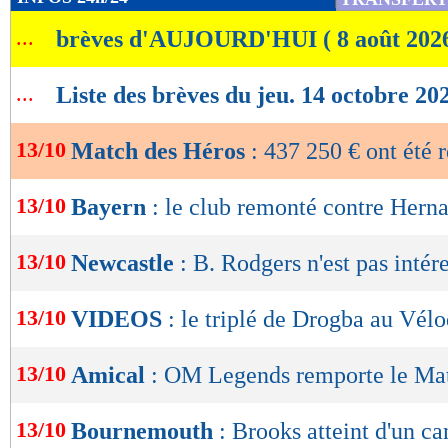
de
...
brèves d'AUJOURD'HUI ( 8 août 202
lecture
OK
...
Liste des brèves du jeu. 14 octobre 20
13/10
Match des Héros
: 437 250 € ont été 
13/10
Bayern
: le club remonté contre Hern
13/10
Newcastle
: B. Rodgers n'est pas intér
13/10
VIDEOS
: le triplé de Drogba au Vél
13/10
Amical
: OM Legends remporte le Ma
13/10
Bournemouth
: Brooks atteint d'un ca