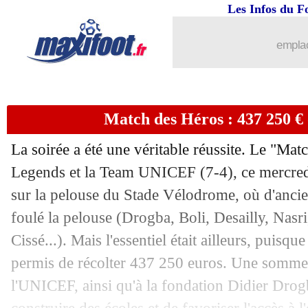
Les Infos du F
emplac
Match des Héros : 437 250 € o
La soirée a été une véritable réussite. Le "Ma
Legends et la Team UNICEF (7-4), ce mercredi
sur la pelouse du Stade Vélodrome, où d'ancie
foulé la pelouse (Drogba, Boli, Desailly, Nasri
Cissé...). Mais l'essentiel était ailleurs, puisqu
permis de récolter 437 250 euros. Une somme 
l'UNICEF, ainsi qu'à la fondation Didier Drogb