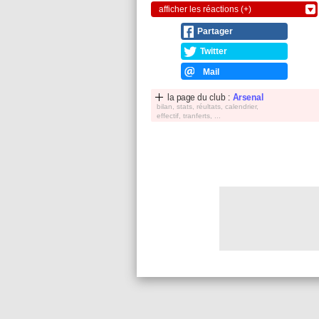
afficher les réactions (+)
Partager
Twitter
Mail
la page du club :
Arsenal
bilan, stats, réultats, calendrier,
effectif, tranferts, ...