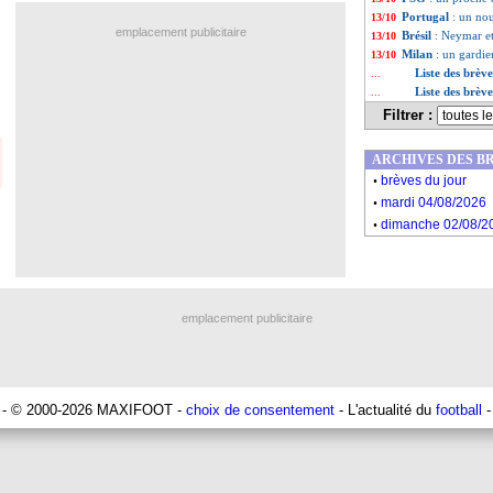
Portugal
: un no
13/10
emplacement publicitaire
Brésil
: Neymar e
13/10
Milan
: un gardie
13/10
Liste des brèv
...
Liste des brèv
...
Filtrer :
ARCHIVES DES B
.
brèves du jour
.
mardi 04/08/2026
.
dimanche 02/08/2
emplacement publicitaire
- © 2000-2026 MAXIFOOT -
choix de consentement
- L'actualité du
football
-