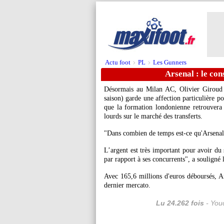
Actu foot
PL
Les Gunners
>
>
Arsenal : le co
Désormais au Milan AC, Olivier Giroud (
saison) garde une affection particulière p
que la formation londonienne retrouvera s
lourds sur le marché des transferts.
"Dans combien de temps est-ce qu'Arsenal
L’argent est très important pour avoir du 
par rapport à ses concurrents", a soulig
Avec 165,6 millions d'euros déboursés, Ar
dernier mercato.
Lu 24.262 fois
- Youc