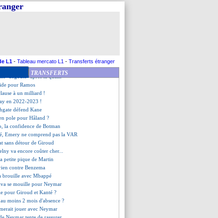
parle de son retour au Parc
tranger
ongation imminente pour Foden
e Wenger "dangereux"
éliminatoires exceptionnels
voie un message à Bosz
tes confirmées en 2022-2023
nd, le message d'Hummels
dez emprisonné en Espagne ?
de L1
-
Tableau mercato L1
-
Transferts étranger
 constat de Jussiê
TRANSFERTS
zic "dégoûté" après la qualif'
oide pour Ramos
clause à un milliard !
ay en 2022-2023 !
thgate défend Kane
 en pole pour Håland ?
o, la confidence de Botman
é, Emery ne comprend pas la VAR
tat sans détour de Giroud
elny va encore coûter cher...
la petite pique de Martin
 rien contre Benzema
sa brouille avec Mbappé
ilva se mouille pour Neymar
le pour Giroud et Kanté ?
 au moins 2 mois d'absence ?
aimerait jouer avec Neymar
de Neymar tente de rassurer