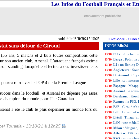
Leipzig
: Nkunku 
13/10
Les Infos du Football Français et E
Man City
: prol
13/10
FIFA
: Riolo jug
13/10
emplacement publicitaire
Danemark
: des 
13/10
Lyon
: Cherki en
13/10
L1
: les 4 descen
13/10
Dortmund
: Håla
13/10
publié le
13/10/2021 à 12h25
Bayern
: Hernan
13/10
LiveScore
-
clubs 
PSG
: Neymar, le
13/10
nstat sans détour de Giroud
INFOS 24h/24
Maroc
: Halilhod
13/10
PSG
: douche fr
13/10
35 ans, 5 matchs et 2 buts toutes compétitions cette
Barça
: Pedri, la 
13/10
our son ancien club, Arsenal. L'attaquant français estime
L1
: un Boxing D
13/10
on standing lorsqu'elle effectuera des investissements
Angleterre
: Sou
13/10
Dortmund
: City
13/10
Lille
: son mercat
13/10
 pourra retrouver le TOP 4 de la Premier League
Espagne
: Mbapp
13/10
Arsenal
: le cons
13/10
succès dans le football, et Arsenal ne dépense pas assez
Bordeaux
: Kosci
13/10
né le champion du monde pour The Guardian.
Rennes
: le PSG, 
13/10
EdF
: Giroud n'a
13/10
senal a été le club le plus dépensier au monde lors du
EdF
: Giroud et 
13/10
Brésil
: Thiago S
13/10
LdN
: une médail
13/10
ef Touaitia - 13/10/21 à 12h25
Milan
: Maignan,
13/10
Atletico
: Félix 
13/10
PSG
: un proche 
13/10