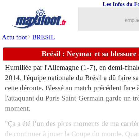
Les Infos du F
13/10
PSG
: Neymar, le constat de Jussiê
emplac
13/10
Maroc
: Halilhodzic "dégoûté" après l
>
Actu foot
BRESIL
13/10
PSG
: douche froide pour Ramos
Brésil : Neymar et sa blessur
13/10
Barça
: Pedri, la clause à un milliard !
Humiliée par l'Allemagne (1-7), en demi-fina
13/10
L1
: un Boxing Day en 2022-2023 !
2014, l'équipe nationale du Brésil a dû faire 
cette déroute. Blessé au match précédent face 
13/10
Angleterre
: Southgate défend Kane
l'attaquant du Paris Saint-Germain garde un t
moment.
13/10
Dortmund
: City en pole pour Håland
"Ça a été l’un des pires moments de ma carrièr
13/10
Lille
: son mercato, la confidence de
de continuer à jouer la Coupe du monde. Quand