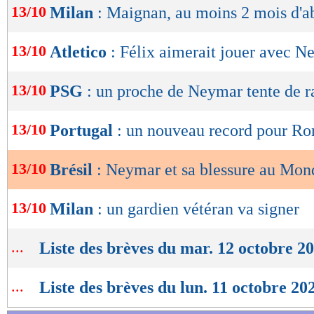
13/10
Milan
: Maignan, au moins 2 mois d'a
de
lecture
13/10
Atletico
: Félix aimerait jouer avec 
OK
13/10
PSG
: un proche de Neymar tente de r
13/10
Portugal
: un nouveau record pour Ro
13/10
Brésil
: Neymar et sa blessure au Mon
13/10
Milan
: un gardien vétéran va signer
...
Liste des brèves du mar. 12 octobre 2
...
Liste des brèves du lun. 11 octobre 20